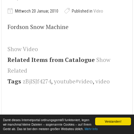
Mittwoch 20 Januar, 2010
Published in
Video
Fordson Snow Machine
Show Video
Related Items from Catalogue
Show
Related
Tags
zBjlSJf4274
,
youtube#video
,
video
Damit dieses Internetportal ordnungsgemäß funktioniert, legen
Verstanden!
wir manchmal kleine Dateien – sogenannte Cookies – auf Ihrem
Gerät ab. Das ist bei den meisten großen Websites üblich.
Mehr Info