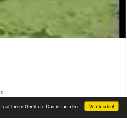
ge
ide... and
Verstanden!
 auf Ihrem Gerät ab. Das ist bei den