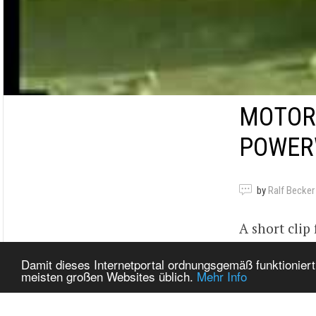
MOTOR
POWER
by
Ralf Becker
A short clip
powerwagon, 
Damit dieses Internetportal ordnungsgemäß funktioniert
meisten großen Websites üblich.
Mehr Info
can move.