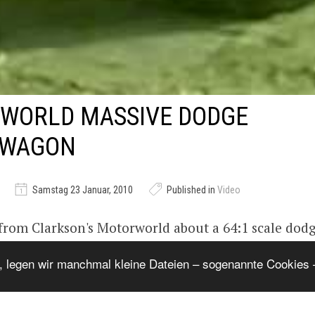
WORLD MASSIVE DODGE
WAGON
Samstag 23 Januar, 2010
Published in
Video
 from Clarkson's Motorworld about a 64:1 scale dod
IE fecking massive, this thing has a full house in s
, legen wir manchmal kleine Dateien – sogenannte Cookies –