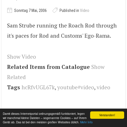
Sonntag 7 Mai, 2006
Published in
Video
Sam Strube running the Roach Rod through
it's paces for Rod and Customs' Ego-Rama.
Show Video
Related Items from Catalogue
Show
Related
Tags
hcRfvUGL67k
,
youtube#video
,
video
Damit dieses Internetportal ordnungsgemäß funktioniert, legen
Verstanden!
wir manchmal kleine Dateien – sogenannte Cookies – auf Ihrem
Gerät ab. Das ist bei den meisten großen Websites üblich.
Mehr Info