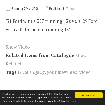
Sonntag 7 Mai, 2006
Published in
Video
'31 Ford with a 327 running 13's vs. a '29 Ford
with a flathead not running 13's.
Show Video
Related Items from Catalogue
Show
Related
Tags
I2D6Ls6QaCg
,
youtube#video
,
video
Damit dieses Internetportal ordnungsgemäß funktioniert, legen
Verstanden!
wir manchmal kleine Dateien – sogenannte Cookies – auf Ihrem
Gerät ab. Das ist bei den meisten großen Websites üblich.
Mehr Info