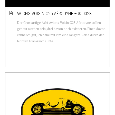
AVIONS VOISIN C25 AÉRODYNE – #50023
Der Grossartige Acht Avions Voisin C25 Aérodyne sollen
gebaut worden sein, drei davon noch existieren. Einen davon
kenne ich gut, ich habe mit ihm eine längere Reise durch den
Norden Frankreichs unte...