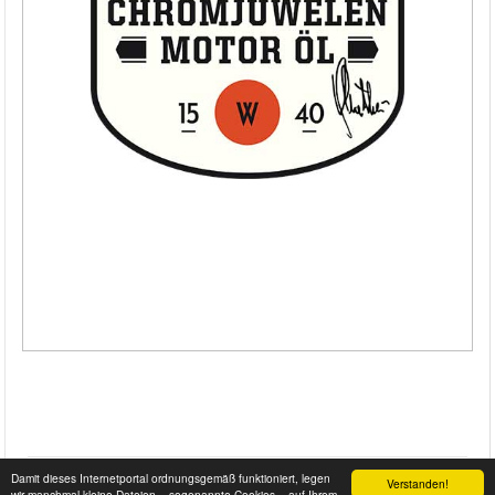
Damit dieses Internetportal ordnungsgemäß funktioniert, legen
Verstanden!
wir manchmal kleine Dateien – sogenannte Cookies – auf Ihrem