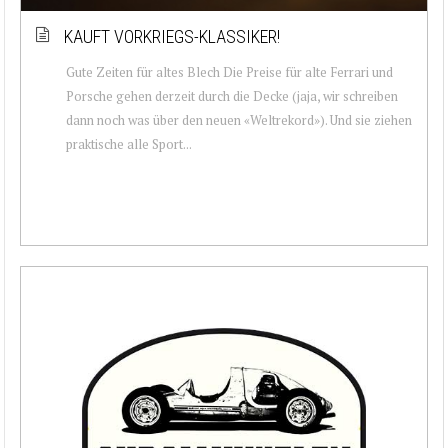
KAUFT VORKRIEGS-KLASSIKER!
Gute Zeiten für altes Blech Die Preise für alte Ferrari und
Porsche gehen derzeit durch die Decke (jaja, wir schreiben
dann noch was über den neuen «Weltrekord»). Und sie ziehen
praktische alle Sport...