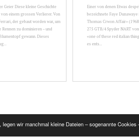
er Geier Diese kleine Geschichte
Einer von denen Etwas despek
 von einem grossen Verlierer. Von
bezeichnete Faye Dunawaye 
errari, der gebaut worden war, um
Thomas Crwon Affair» (1968)
e Rennen zu dominieren – und
275 GTB/4 Spyder NART von 
 Blumentopf gewann. Dieses
«one of these red italian thing
g...
es ents...
, legen wir manchmal kleine Dateien – sogenannte Cookies –