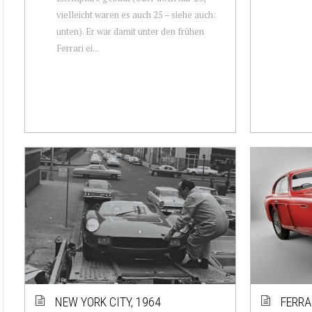
vielleicht waren es auch 25 – siehe auch:
unten). Er war damit unter den frühen
Ferrari ei...
NEW YORK CITY, 1964
FERRA