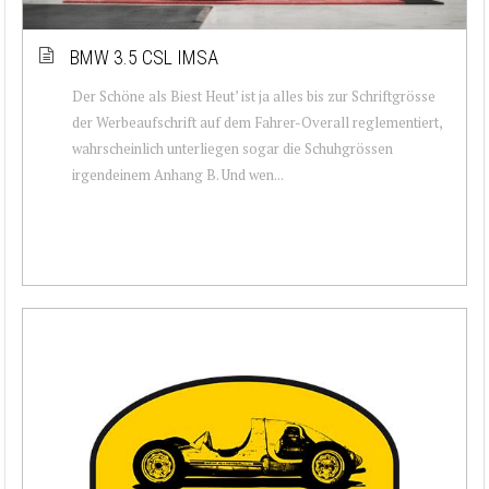
BMW 3.5 CSL IMSA
Der Schöne als Biest Heut’ ist ja alles bis zur Schriftgrösse
der Werbeaufschrift auf dem Fahrer-Overall reglementiert,
wahrscheinlich unterliegen sogar die Schuhgrössen
irgendeinem Anhang B. Und wen...