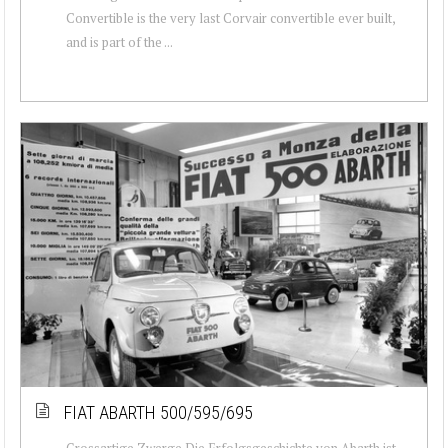
Convertible is the very last Corvair convertible ever built,
and is part of the ...
FIAT ABARTH 500/595/695
Grossartige Zwerge Die Erfolgsgeschichte von Abarth ist