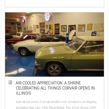
AIR-COOLED APPRECIATION: A SHRINE
CELEBRATING ALL THINGS CORVAIR OPENS IN
ILLINOIS
Just about every Corvair model ever created is on display,
including this rare 1966 Fitch Sprint. The Frost Green 1969