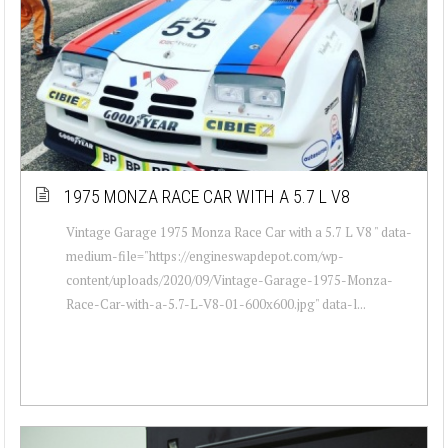
1975 MONZA RACE CAR WITH A 5.7 L V8
Vintage Garage 1975 Monza Race Car with a 5.7 L V8 " data-
medium-file="https://engineswapdepot.com/wp-
content/uploads/2020/09/Vintage-Garage-1975-Monza-
Race-Car-with-a-5.7-L-V8-01-600x600.jpg" data-l...