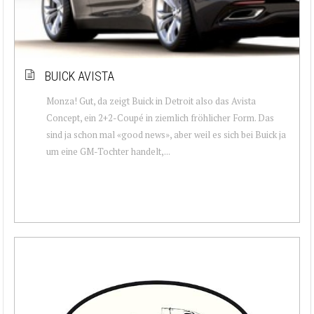
BUICK AVISTA
Monza! Gut, da zeigt Buick in Detroit also das Avista
Concept, ein 2+2-Coupé in ziemlich fröhlicher Form. Das
sind ja schon mal «good news», aber weil es sich bei Buick ja
um eine GM-Tochter handelt,...