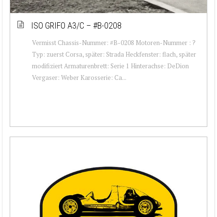
ISO GRIFO A3/C – #B-0208
Vermisst Chassis-Nummer: #B-0208 Motoren-Nummer : ?
Typ: zuerst Corsa, später: Strada Heckfenster: flach, später
modifiziert Armaturenbrett: Serie 1 Hinterachse: DeDion
Vergaser: Weber Karosserie: Ca...