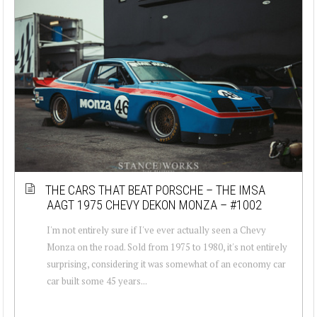
THE CARS THAT BEAT PORSCHE – THE IMSA
AAGT 1975 CHEVY DEKON MONZA – #1002
I'm not entirely sure if I've ever actually seen a Chevy
Monza on the road. Sold from 1975 to 1980, it's not entirely
surprising, considering it was somewhat of an economy car
car built some 45 years...