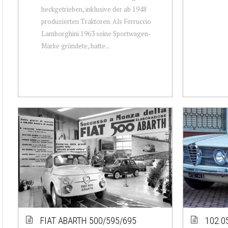
heckgetrieben, inklusive der ab 1948
produzierten Traktoren. Als Ferruccio
Lamborghini 1963 seine Sportwagen-
Marke gründete, hatte...
FIAT ABARTH 500/595/695
102.0