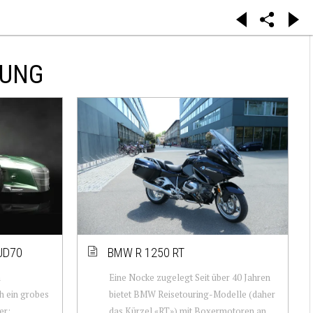
TUNG
JD70
BMW R 1250 RT
n
Eine Nocke zugelegt Seit über 40 Jahren
ch ein grobes
bietet BMW Reisetouring-Modelle (daher
er:
das Kürzel «RT») mit Boxermotoren an.