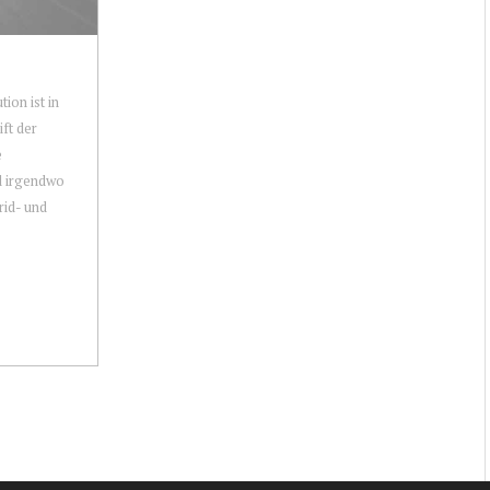
ion ist in
ft der
e
d irgendwo
rid- und