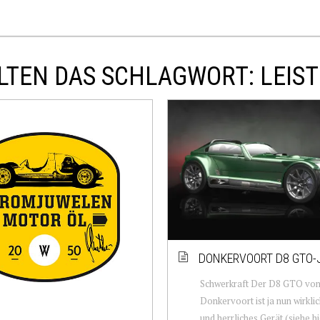
LTEN DAS SCHLAGWORT: LEIS
DONKERVOORT D8 GTO-
Schwerkraft Der D8 GTO vo
Donkervoort ist ja nun wirkli
und herrliches Gerät (siehe hi