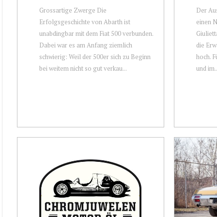
Grossartige Zwerge Die
Der Aus
Erfolgsgeschichte von Abarth ist
einen N
unabdingbar mit dem Fiat 500 verbunden.
Giuliet
Dabei war es am Anfang ziemlich
die Er
schwierig: Weil der 500er sich zu Beginn
hoch. F
bei weitem nicht so gut verkau...
und im..