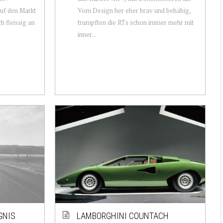
auf den Markt
Vom Design her eher brav und behäbig,
h fleissig an
trumpften die RTs schon immer mehr mit
inner...
GNIS
LAMBORGHINI COUNTACH