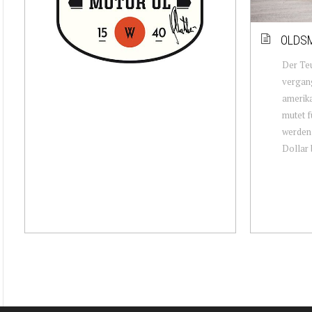
OLDSM
Der Teu
vergan
amerika
mutet f
werden 
Dollar 