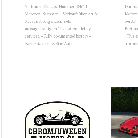
Vertrauen Chassis-Nummer: 84611
Darf m
Motoren-Nummer: – Verkauft über Art &
Motore
Revs , mit folgendem, sehr
bei Art
aussagekräftigem Text: «Completely
Preisan
serviced – Fully documented history –
«This e
Fantastic driver». Eine Aufli...
a promi