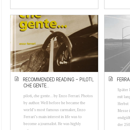
RECOMMENDED READING – PILOTI,
FERRA
CHE GENTE…
Später 
piloti, che gente. . . by Enzo Ferrari. Photos
mit la
by author. Well before he became the
Herbst 
world’s most famous carmaker, Enzo
Messe i
Ferrari’s main interest in life was to
endgült
become a journalist. He was highly
der 250