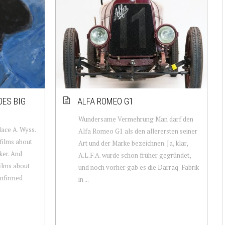
ES BIG
ALFA ROMEO G1
Wundersame Vermehrung Man darf den
lace A. Wyss.
Alfa Romeo G1 als den allerersten seiner
films about
Art und der Marke bezeichnen. Ja, klar,
ker. And
A.L.F.A. wurde schon früher gegründet,
ilms about
und noch vorher gab es die Darraq-Fabrik
confirmed
in ...