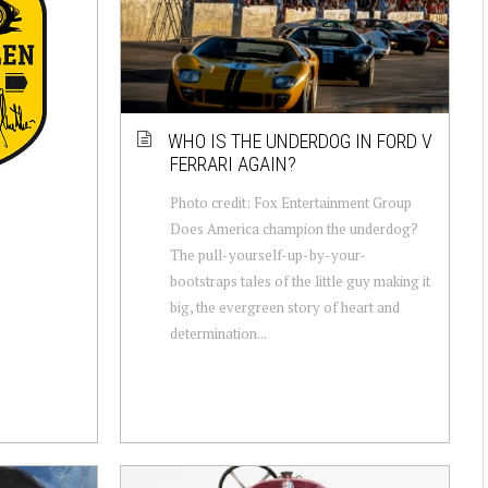
WHO IS THE UNDERDOG IN FORD V
FERRARI AGAIN?
Photo credit: Fox Entertainment Group
Does America champion the underdog?
The pull-yourself-up-by-your-
bootstraps tales of the little guy making it
big, the evergreen story of heart and
determination...