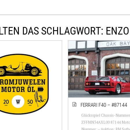
LTEN DAS SCHLAGWORT: ENZO
FERRARI F40 – #87144
Glücksspiel Chassis-Nummer
ZFFMN34AXL00 87144 Moto
Nummer: – Auktion: RM Soth