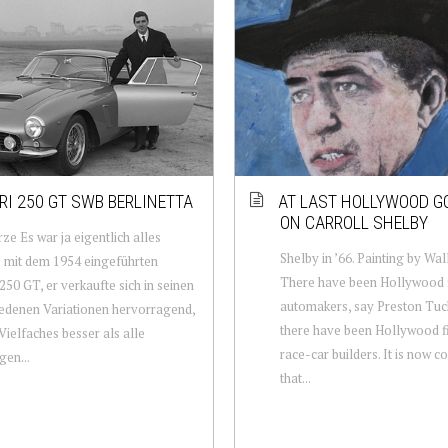
RI 250 GT SWB BERLINETTA
AT LAST HOLLYWOOD GO
ON CARROLL SHELBY
ze Es war ja eigentlich alles
Shelby in ’66. Painting by Wal
 mit dem 1954 eingeführten
There have been Hollywood 
 250 GT, er verkaufte sich in seinen
automakers, say Preston Tuc
edenen Variationen hervorragend,
there have been Hollywood f
Vielfaches besser als alle
race-car builders. It is now 
gen...
that...