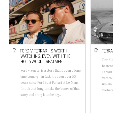
FORD V FERRARI IS WORTH
FERRA
WATCHING, EVEN WITH THE
Der Kur
HOLLYWOOD TREATMENT
bestens
Ford v Ferrari is a story that’s been a long
Ferrari
time coming—in fact, it’s been over 53
verschi
years since Ford beat Ferrari at Le Mans.
um ein 
It took that long to take the bones of that
vorheri
story and bring it to the big...