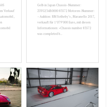
605
Gelb in Japan Chassis-Nummer:
um Verkauf
ZFFGJ34B0000 83572 Motoren-Nummer:
utomobil ,
– Auktion: RM Sotheby’s , Maranello 2017,
en
verkauft für 1’079’000 Euro, mit diesen
tomobil
Informationen: «Chassis number 83572
was completed b...