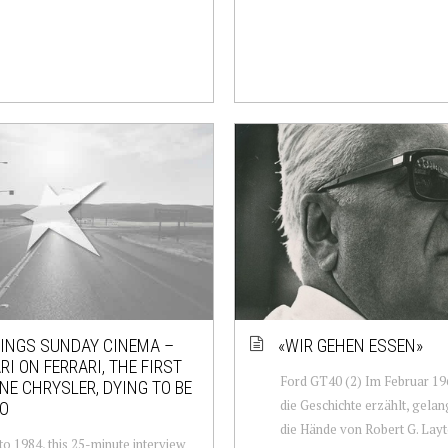
INGS SUNDAY CINEMA –
«WIR GEHEN ESSEN»
RI ON FERRARI, THE FIRST
Ford GT40 (2) Im Februar 196
NE CHRYSLER, DYING TO BE
die Geschichte erzählt, gelang
O
die Hände von Robert G. Lay
to 1984, this 25-minute interview