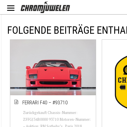
FOLGENDE BEITRÄGE ENTHA
FERRARI F40 – #93710
Zurückgekauft Chassis-Nummer:
ZFFGJ34B0000 93710 Motoren-Nummer:
– Auktion: RM Sotheby’s , Paris 2018,