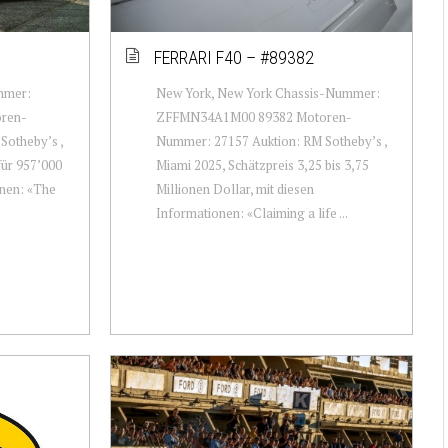
FERRARI F40 – #89382
mmer:
New York, New York Chassis-Nummer:
ren-
ZFFMN34A1M00 89382 Motoren-
Sotheby’s ,
Nummer: 27157 Auktion: RM Sotheby’s ,
für 957’000
Miami 2025, Schätzpreis 3,25 bis 3,75
onen: «The
Millionen Dollar, mit diesen
Informationen: «Claiming a life ...