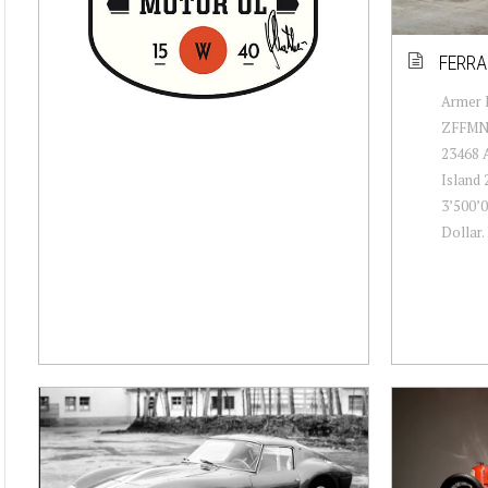
FERRA
Armer 
ZFFMN3
23468 A
Island 
3’500’0
Dollar.