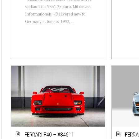
verkauft für 933’125 Euro. Mit diesen
Informationen: «Delivered new to
Germany in June of 1992, ...
FERRARI F40 – #84611
FERRA