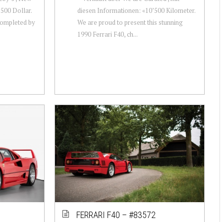
’500 Dollar.
diesen Informationen: «10’500 Kilometer.
Completed by
We are proud to present this stunning
1990 Ferrari F40, ch...
FERRARI F40 – #83572