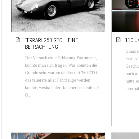
FERRARI 250 GTO – EINE
110 J
BETRACHTUNG
Glanz 
Der Versuch einer Erklärung Warum nur,
ersten 
könnte man sich fragen. Was könnten die
Geschich
Gründe sein, warum der Ferrari 250 GTO
auch al
das teuerste aller Fahrzeuge werden
hatte A
konnte, weshalb der Italiener bis heute als
internat
Q...