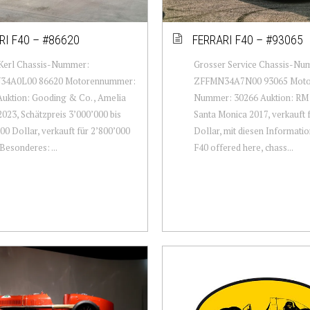
RI F40 – #86620
FERRARI F40 – #93065
Kerl Chassis-Nummer:
Grosser Service Chassis-Nu
4A0L00 86620 Motorennummer:
ZFFMN34A7N00 93065 Moto
uktion: Gooding & Co. , Amelia
Nummer: 30266 Auktion: RM 
2023, Schätzpreis 3’000’000 bis
Santa Monica 2017, verkauft 
00 Dollar, verkauft für 2’800’000
Dollar, mit diesen Informati
 Besonderes: ...
F40 offered here, chass...