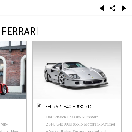
 FERRARI
FERRARI F40 – #85515
:
Der Scheich Chassis-Nummer:
ren-
ZFFGJ34B0000 85515 Motoren-Nummer:
eby’s , New
– Verkauft über We are Curated , mit