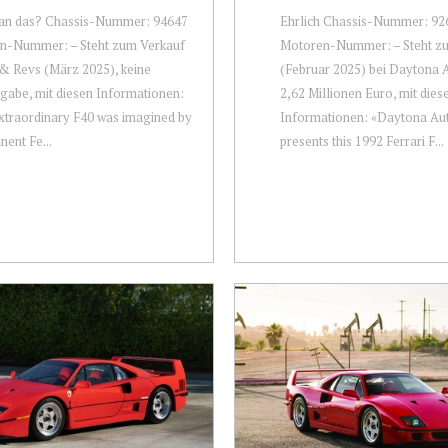
an das? Chassis-Nummer: 94647
Ehrlich Chassis-Nummer: 92
n-Nummer: – Steht zum Verkauf
Motoren-Nummer: – Steht z
 & Revs (März 2025), keine
(Februar 2025) bei Daytona A
gabe, mit diesen Informationen:
2,62 Millionen Euro, mit dies
xtraordinary F40 was imagined by
Informationen: «Daytona Au
nent Fe...
presents this 1992 Ferrari F...