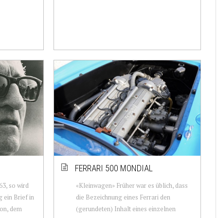
FERRARI 500 MONDIAL
3, so wird
«Kleinwagen» Früher war es üblich, dass
 ein Brief in
die Bezeichnung eines Ferrari den
ton, dem
(gerundeten) Inhalt eines einzelnen