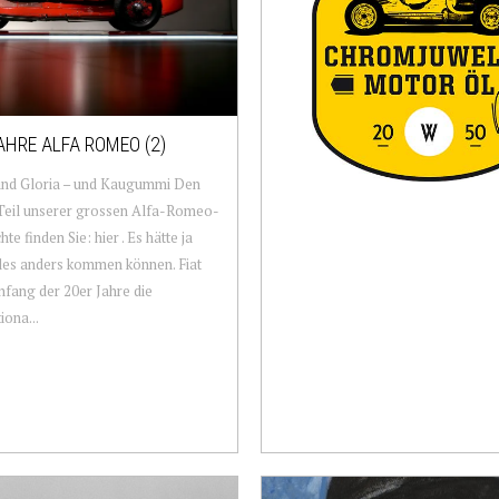
AHRE ALFA ROMEO (2)
und Gloria – und Kaugummi Den
Teil unserer grossen Alfa-Romeo-
te finden Sie: hier . Es hätte ja
les anders kommen können. Fiat
nfang der 20er Jahre die
iona...