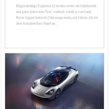
Magersüchtige Pygmäen Es ist dies weder ein Fahrbericht
und ganz sicher kein Test; «radical» erhält ja von Land
Rover Jaguar keinerlei Fahrzeuge mehr, seit Jahren. Als wir
aber trotzdem kurz Hand an ...