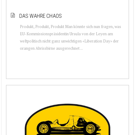
DAS WAHRE CHAOS
Produkt, Produkt, Produkt Man könnte sich nun fragen, was
EU-Kommissionspräsidentin Ursula von der Leyen am
weltpolitisch nicht ganz unwichtigen «Liberation Day» der
orangen Abrissbirne ausgerechnet ...