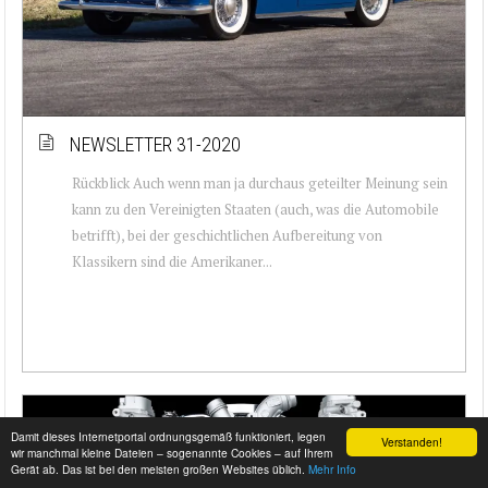
NEWSLETTER 31-2020
Rückblick Auch wenn man ja durchaus geteilter Meinung sein
kann zu den Vereinigten Staaten (auch, was die Automobile
betrifft), bei der geschichtlichen Aufbereitung von
Klassikern sind die Amerikaner...
Damit dieses Internetportal ordnungsgemäß funktioniert, legen
Verstanden!
wir manchmal kleine Dateien – sogenannte Cookies – auf Ihrem
Gerät ab. Das ist bei den meisten großen Websites üblich.
Mehr Info