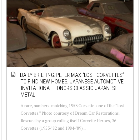
DAILY BRIEFING: PETER MAX “LOST CORVETTES”
TO FIND NEW HOMES; JAPANESE AUTOMOTIVE
INVITATIONAL HONORS CLASSIC JAPANESE
METAL
A rare, numbers-matching 1953 Corvette, one of the “lost
Corvettes.” Photo courtesy of Dream Car Restorations.
Rescued by a group calling itself Corvette Heroes, 36
Corvettes (1953-’82 and 1984-’89) ...