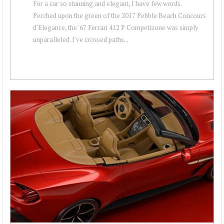
For a car so stunning and elegant, I have few words.
Perched upon the green of the 2017 Pebble Beach Concours
d'Elegance, the '67 Ferrari 412 P Competizone was simply
unparalleled. I've crossed paths...