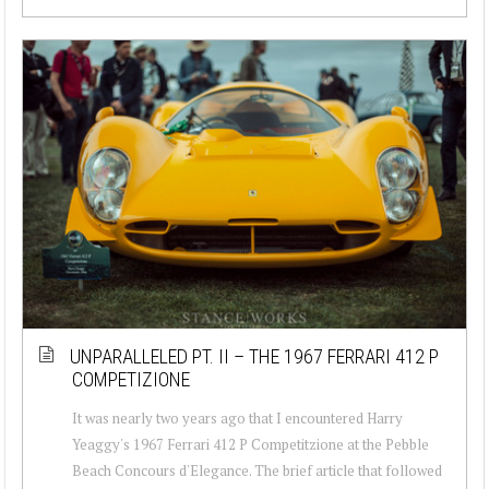
UNPARALLELED PT. II – THE 1967 FERRARI 412 P
COMPETIZIONE
It was nearly two years ago that I encountered Harry
Yeaggy's 1967 Ferrari 412 P Competitzione at the Pebble
Beach Concours d'Elegance. The brief article that followed