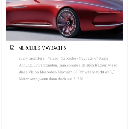
MERCEDES-MAYBACH 6
scary monsters… Wieso: Mercedes-Maybach 6? Keine
Ahnung. Einverstanden, man könnte sich auch fragen: wieso
diese Vision Mercedes-Maybach 6? Für was braucht es 5,7
Meter Auto, wenn dann doch nur 2+2 M...