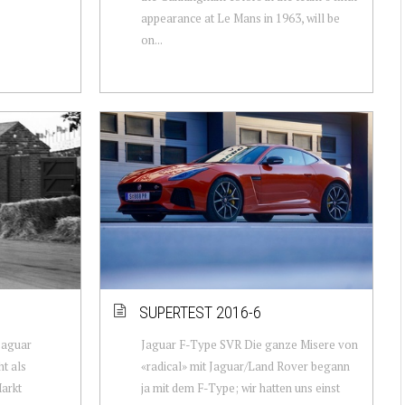
appearance at Le Mans in 1963, will be
on...
SUPERTEST 2016-6
Jaguar
Jaguar F-Type SVR Die ganze Misere von
t als
«radical» mit Jaguar/Land Rover begann
arkt
ja mit dem F-Type; wir hatten uns einst