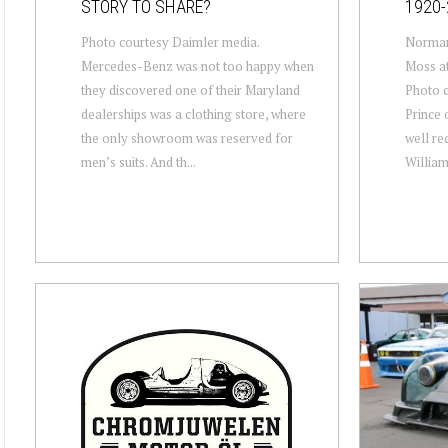
STORY TO SHARE?
1920-
Photo courtesy Daimler media.
Norman 
Mercedes-Benz was not too happy when
Moss at
they discovered one of their Maryland
Photo c
dealerships was a clothing store, where
Prince
the only showroom was reserved for
well rec
men’s suits. And th...
William.