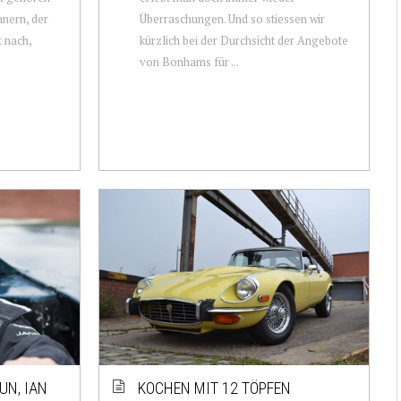
nnern, der
Überraschungen. Und so stiessen wir
t nach,
kürzlich bei der Durchsicht der Angebote
von Bonhams für ...
UN, IAN
KOCHEN MIT 12 TÖPFEN