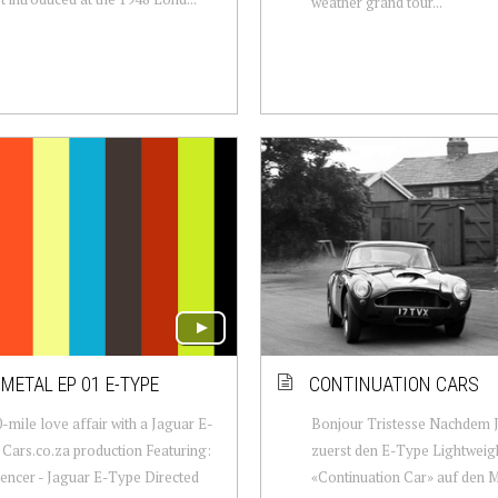
weather grand tour...
METAL EP 01 E-TYPE
CONTINUATION CARS
-mile love affair with a Jaguar E-
Bonjour Tristesse Nachdem 
Cars.co.za production Featuring:
zuerst den E-Type Lightweigh
encer - Jaguar E-Type Directed
«Continuation Car» auf den M