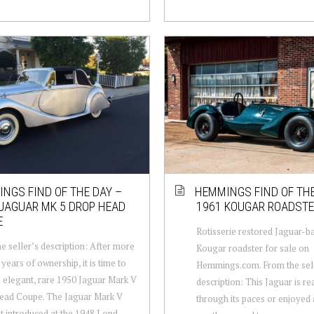
NGS FIND OF THE DAY –
HEMMINGS FIND OF THE
JAGUAR MK 5 DROP HEAD
1961 KOUGAR ROADST
E
Rotisserie restored Jaguar-b
e seller’s description: After more
Kougar roadster for sale on
 years of ownership, it is time to
Hemmings.com. From the sel
is elegant, rare 1950 Jaguar Mark V
description: This Jaguar is re
ead Coupe. The Jaguar Mark V
through its paces or enjoyed a
st introduced at the 1948 Lond...