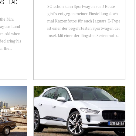
AS HEAD
SO schön kann Sportwagen sein! Heute
gibt’s entgegen meiner Einstellung doch
 the Mini
mal Katzenfotos für euch Jaguars E-Type
Jaguar Land
ist einer der begehrtesten Sportwagen der
ars old when
Insel. Mit einer der längsten Serienmoto...
declaring his
r the...