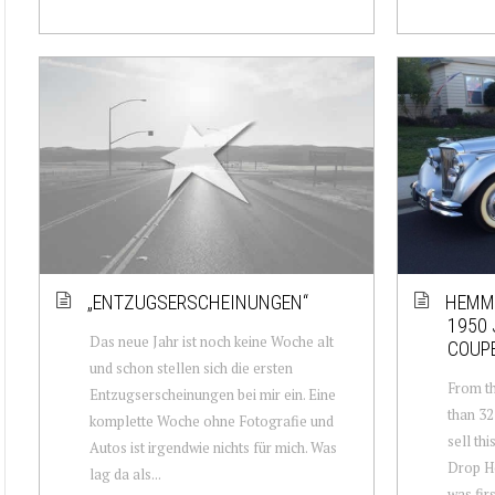
„ENTZUGSERSCHEINUNGEN“
HEMMI
1950 
Das neue Jahr ist noch keine Woche alt
COUP
und schon stellen sich die ersten
From th
Entzugserscheinungen bei mir ein. Eine
than 32
komplette Woche ohne Fotografie und
sell th
Autos ist irgendwie nichts für mich. Was
Drop H
lag da als...
was fir