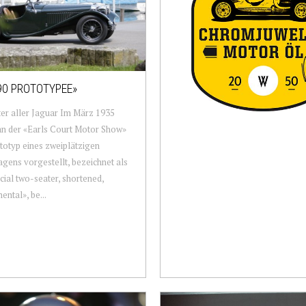
 90 PROTOTYPEE»
er aller Jaguar Im März 1935
n der «Earls Court Motor Show»
totyp eines zweiplätzigen
gens vorgestellt, bezeichnet als
cial two-seater, shortened,
ental», be...