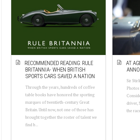
RECOMMENDED READING: RULE
AT AG
BRITANNIA- WHEN BRITISH
ANNO
SPORTS CARS SAVED A NATION
Sir Stir
Through the years, hundreds of coffee
Photos
table books have honored the sporting
Consider
marques of twentieth-century Great
driver,
Britain. Until now, not one of those has
the race
brought together the roster of talent we
find b...