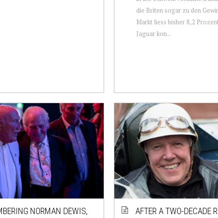
die Briten sogar zu den Gewi
Markt liess bisher 8,2 Prozen
Jaguar kon...
BERING NORMAN DEWIS,
AFTER A TWO-DECADE R