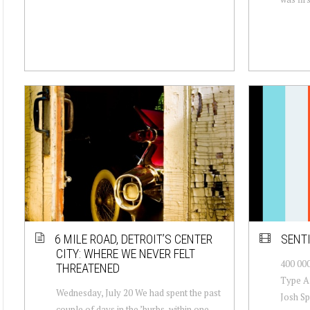
6 MILE ROAD, DETROIT’S CENTER
SENTI
CITY: WHERE WE NEVER FELT
400 000
THREATENED
Type A 
Wednesday, July 20 We had spent the past
Josh Sp
couple of days in the ’burbs, within one