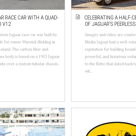
R RACE CAR WITH A QUAD-
CELEBRATING A HALF-
O V12
OF JAGUAR’S PEERLESS
stom Jaguar race car was built by
Images and video are courte
e for owner Warwick Hickling in
Media Jaguar had a well-esta
land. The carbon fiber and
reputation for building beauti
ass body is based on a 1953 Jaguar
powerful, and luxurious seda
its over a custom tubular chassis.
to the Brits) that dated back t
wit...