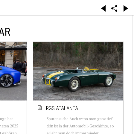
AR
RGS ATALANTA
uge hat
Spurensuche Auch wenn man ganz tief
onaten 2025
drin ist in der Automobil-Geschichte, so
it gehören
erlebt man doch immer wieder