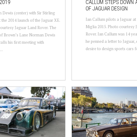
2019
CALLUM STEPS DOWN 
OF JAGUAR DESIGN
Dewis (center) with Sir Stirling
Ian Callum pilots a Jaguar at
 the 2014 launch of the Jaguar XE.
Miglia 2015. Photo courtesy 
ourtesy Jaguar Land Rover. The
Rover. Ian Callum was 14 ye
 of Brown’s Lane Norman Dewis
he penned a letter to Jaguar, 
alls his first meeting with
desire to design sports cars fo
..