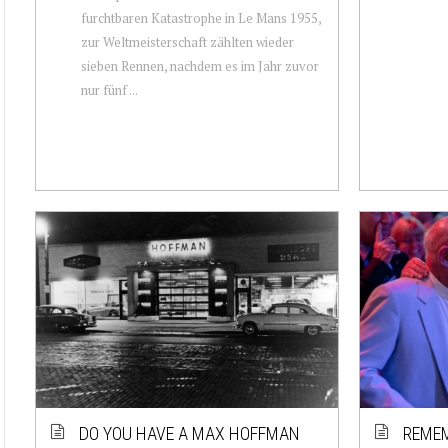
furchtbaren Katastrophe in Le Mans 1955,
zur Weltmeisterschaft zählten wieder
sieben Rennen, nachdem es im Jahr zuvor
nur fünf ...
DO YOU HAVE A MAX HOFFMAN
REMEM