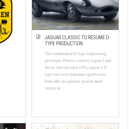
JAGUAR CLASSIC TO RESUME D-
TYPE PRODUCTION
The continuation D-type engineering
prototype. Photos courtesy Jaguar Land
Rover. Introduced in 1954, Jaguar’s D-
type was a revolutionary sports racer
built with one primary goal in mind:
victory in ...