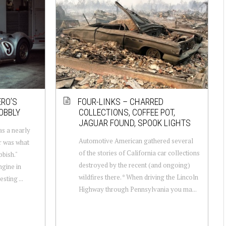
ERO’S
FOUR-LINKS – CHARRED
OBBLY
COLLECTIONS, COFFEE POT,
JAGUAR FOUND, SPOOK LIGHTS
as a nearly
Automotive American gathered several
er was what
of the stories of California car collections
bbish."
destroyed by the recent (and ongoing)
ngine in
wildfires there. * When driving the Lincoln
sting ...
Highway through Pennsylvania you ma...