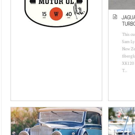
JAGUA
TURB
This cu
Sam Lyl
New Zea
fibergl
XK120 s
T...