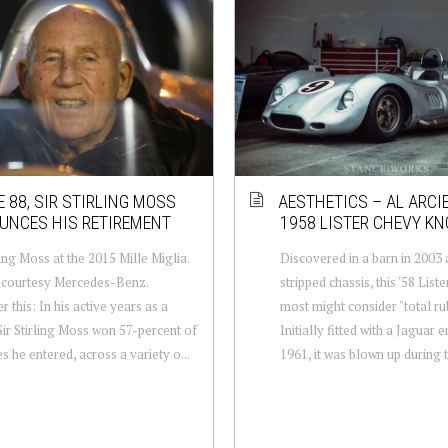
E 88, SIR STIRLING MOSS
AESTHETICS – AL ARCI
UNCES HIS RETIREMENT
1958 LISTER CHEVY KN
ling Moss at the 2015 Mille Miglia.
Discovered in a barn in 2003 
 courtesy Mercedes-Benz.
stripped chassis, this '58 List
 this: In his active years as a
most might consider "total ru
 Sir Stirling Moss won 57-percent of
Initially fitted with a Jaguar e
s he entered, across a variety o...
1961, it was blown up during te