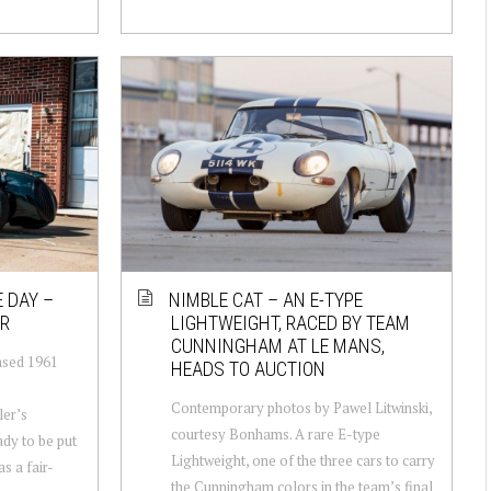
 DAY –
NIMBLE CAT – AN E-TYPE
ER
LIGHTWEIGHT, RACED BY TEAM
CUNNINGHAM AT LE MANS,
ased 1961
HEADS TO AUCTION
Contemporary photos by Pawel Litwinski,
ler’s
courtesy Bonhams. A rare E-type
ady to be put
Lightweight, one of the three cars to carry
s a fair-
the Cunningham colors in the team’s final