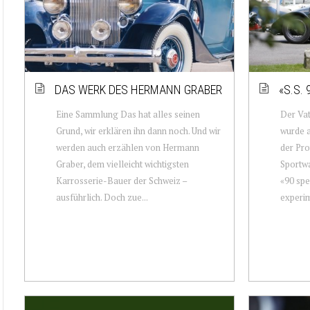
DAS WERK DES HERMANN GRABER
«S.S.
Eine Sammlung Das hat alles seinen
Der Vat
Grund, wir erklären ihn dann noch. Und wir
wurde a
werden auch erzählen von Hermann
der Pro
Graber, dem vielleicht wichtigsten
Sportwa
Karrosserie-Bauer der Schweiz –
«90 spe
ausführlich. Doch zue...
experim