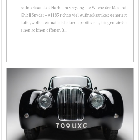
Aufmerksamkeit Nachdem vergangene Woche der Maserati
Ghibli Spyder – #1185 richtig viel Aufmerksamkeit generiert
hatte, wollen wir natürlich davon profitieren, bringen wieder
einen solchen offenen It...