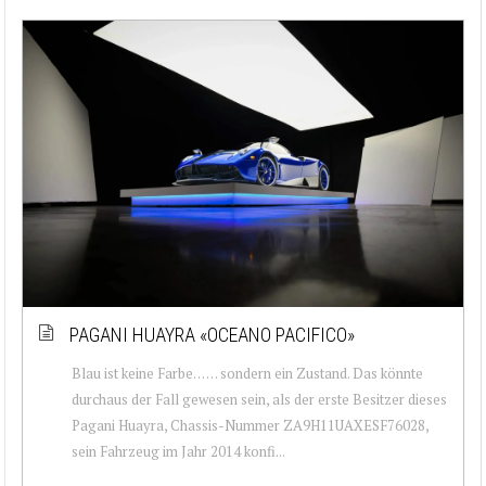
PAGANI HUAYRA «OCEANO PACIFICO»
Blau ist keine Farbe… … sondern ein Zustand. Das könnte
durchaus der Fall gewesen sein, als der erste Besitzer dieses
Pagani Huayra, Chassis-Nummer ZA9H11UAXESF76028,
sein Fahrzeug im Jahr 2014 konfi...