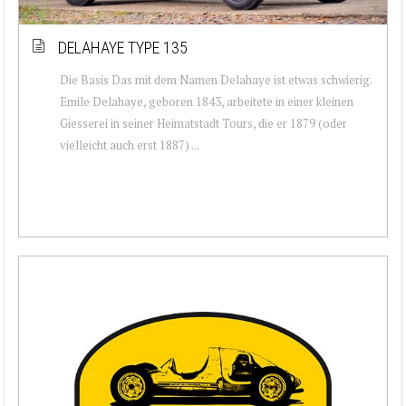
DELAHAYE TYPE 135
Die Basis Das mit dem Namen Delahaye ist etwas schwierig.
Emile Delahaye, geboren 1843, arbeitete in einer kleinen
Giesserei in seiner Heimatstadt Tours, die er 1879 (oder
vielleicht auch erst 1887) ...