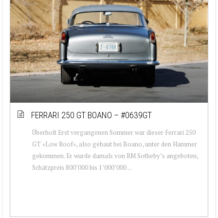
FERRARI 250 GT BOANO – #0639GT
Überholt Erst vergangenen Sommer war dieser Ferrari 250
GT «Low Roof», also gebaut bei Boano, unter den Hammer
gekommen. Er wurde damals von RM Sotheby’s angeboten,
Schätzpreis 800’000 bis 1’000’000 ...