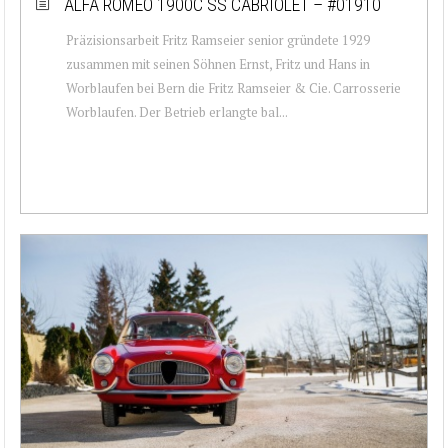
ALFA ROMEO 1900C SS CABRIOLET – #01910
Präzisionsarbeit Fritz Ramseier senior gründete 1929
zusammen mit seinen Söhnen Ernst, Fritz und Hans in
Worblaufen bei Bern die Fritz Ramseier & Cie. Carrosserie
Worblaufen. Der Betrieb erlangte bal...