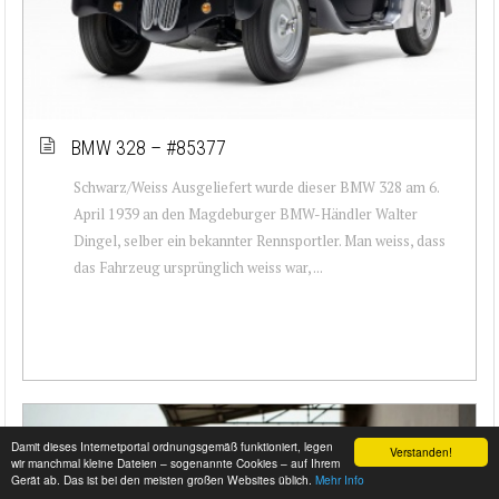
BMW 328 – #85377
Schwarz/Weiss Ausgeliefert wurde dieser BMW 328 am 6.
April 1939 an den Magdeburger BMW-Händler Walter
Dingel, selber ein bekannter Rennsportler. Man weiss, dass
das Fahrzeug ursprünglich weiss war, ...
Damit dieses Internetportal ordnungsgemäß funktioniert, legen
Verstanden!
wir manchmal kleine Dateien – sogenannte Cookies – auf Ihrem
Gerät ab. Das ist bei den meisten großen Websites üblich.
Mehr Info