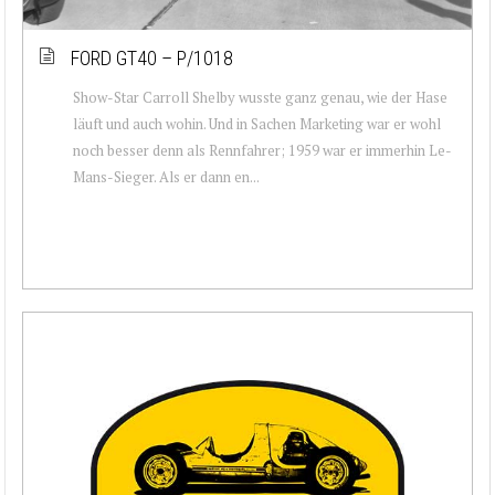
FORD GT40 – P/1018
Show-Star Carroll Shelby wusste ganz genau, wie der Hase
läuft und auch wohin. Und in Sachen Marketing war er wohl
noch besser denn als Rennfahrer; 1959 war er immerhin Le-
Mans-Sieger. Als er dann en...