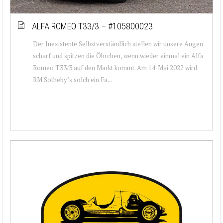
ALFA ROMEO T33/3 – #105800023
Der Inexistente Selbstverständlich stellen wir unsere Augen
scharf und spitzen die Öhrchen, wenn wieder einmal ein Alfa
Romeo T33/3 auf den Markt kommt. Am 14. Mai 2022 wird
RM Sotheby’s solch ein Fa...