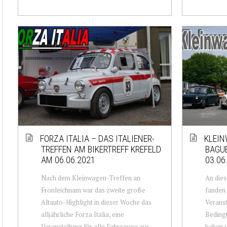
FORZA ITALIA – DAS ITALIENER-
KLEIN
TREFFEN AM BIKERTREFF KREFELD
BAGUE
AM 06.06.2021
03.06
Nach dem Kleinwagen-Treffen an
An dies
Fronleichnam war das zweite große
fanden 
Altauto-Highlight in dieser Woche das
Veranst
alljährliche Forza Italia, eine
Beding
Veranstaltung für alle Fahrzeuge aus
haben v