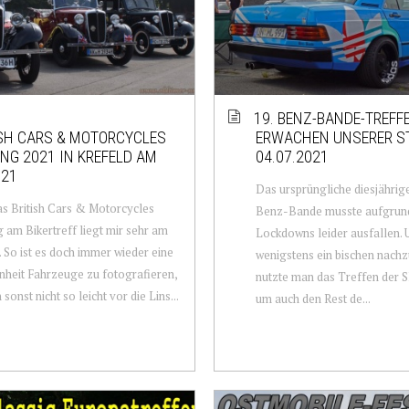
19. BENZ-BANDE-TREFF
SH CARS & MOTORCYCLES
ERWACHEN UNSERER S
NG 2021 IN KREFELD AM
04.07.2021
.21
Das ursprüngliche diesjährig
s British Cars & Motorcycles
Benz-Bande musste aufgrun
 am Bikertreff liegt mir sehr am
Lockdowns leider ausfallen.
 So ist es doch immer wieder eine
wenigstens ein bischen nach
heit Fahrzeuge zu fotografieren,
nutzte man das Treffen der 
sonst nicht so leicht vor die Lins...
um auch den Rest de...