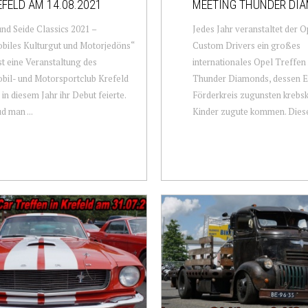
EFELD AM 14.08.2021
MEETING THUNDER DI
nd Seide Classics 2021 –
Jedes Jahr veranstaltet der O
biles Kulturgut und Motorjedöns“
Custom Drivers ein großes
st eine Veranstaltung des
internationales Opel Treffe
bil- und Motorsportclub Krefeld
Thunder Diamonds, dessen E
e in diesem Jahr ihr Debut feierte.
Förderkreis zugunsten krebs
d man ...
Kinder zugute kommen. Diese 