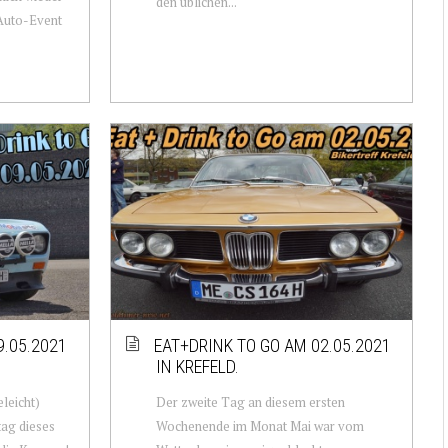
den üblichen...
 Auto-Event
9.05.2021
EAT+DRINK TO GO AM 02.05.2021
IN KREFELD.
leicht)
Der zweite Tag an diesem ersten
tag dieses
Wochenende im Monat Mai war vom