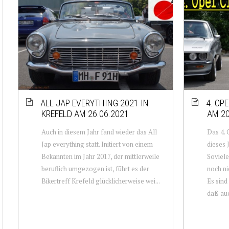
ALL JAP EVERYTHING 2021 IN
4. OP
KREFELD AM 26.06.2021
AM 20
Auch in diesem Jahr fand wieder das All
Das 4. 
Jap everything statt. Initiert von einem
dieses 
Bekannten im Jahr 2017, der mittlerweile
Soviele
beruflich umgezogen ist, führt es der
noch ni
Bikertreff Krefeld glücklicherweise wei...
Es sind
daß auc