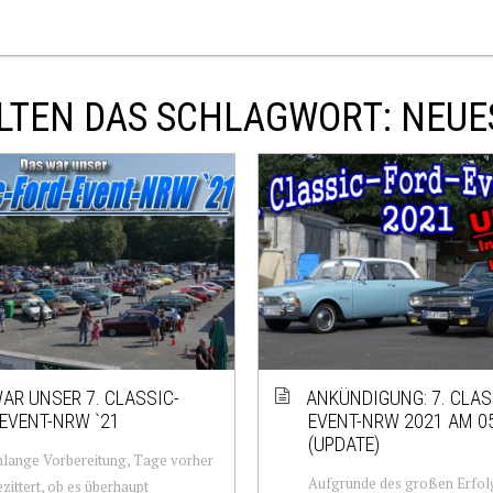
LTEN DAS SCHLAGWORT: NEUE
AR UNSER 7. CLASSIC-
ANKÜNDIGUNG: 7. CLAS
EVENT-NRW `21
EVENT-NRW 2021 AM 05
(UPDATE)
lange Vorbereitung, Tage vorher
Aufgrunde des großen Erfol
zittert, ob es überhaupt