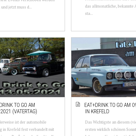
das allmonatliche, bekannte
und jetzt muss d...
sta...
 DRINK TO GO AM
EAT+DRINK TO GO AM 0
.2021 (VATERTAG)
IN KREFELD
rweise ist der automobile
Das Wichtigste an diesem (vie
g in Krefeld fest verbandelt mit
ersten wirklich schönen Sonn