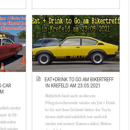
EAT+DRINK TO GO AM BIKERTREFF
S-CAR
IN KREFELD AM 23.05.2021
AM
Natürlich fand auch an diesem
Pfingstwochenende wieder ein Eat + Drink
ndlich wieder
to Go auf dem Gelände hinter der Yayla
timer & US-
Arena statt und natürlich war auch ich
sinkenden
wieder mit meiner Kamera dabei. Neben
lich wieder