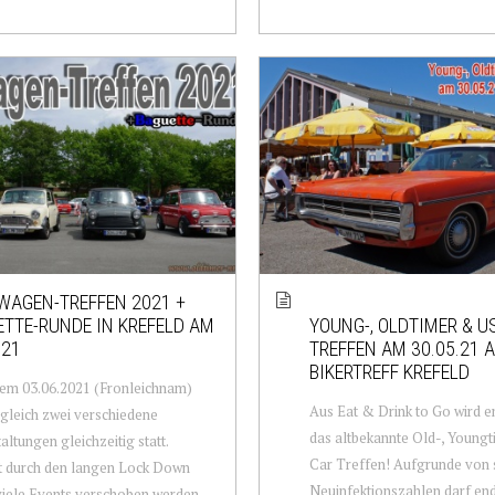
WAGEN-TREFFEN 2021 +
TTE-RUNDE IN KREFELD AM
YOUNG-, OLDTIMER & U
.21
TREFFEN AM 30.05.21 
BIKERTREFF KREFELD
em 03.06.2021 (Fronleichnam)
Aus Eat & Drink to Go wird e
gleich zwei verschiedene
das altbekannte Old-, Young
altungen gleichzeitig statt.
Car Treffen! Aufgrunde von 
t durch den langen Lock Down
Neuinfektionszahlen darf end
iele Events verschoben werden