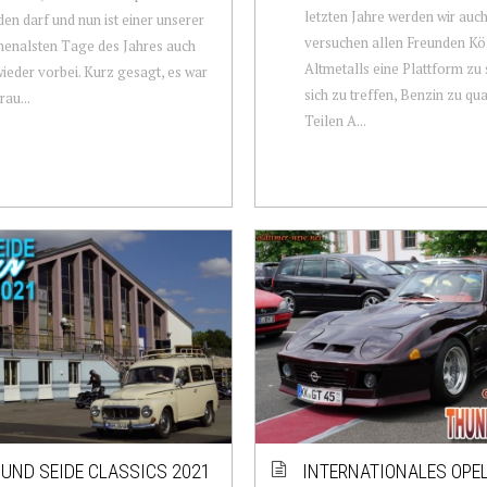
letzten Jahre werden wir auc
nden darf und nun ist einer unserer
versuchen allen Freunden Kö
enalsten Tage des Jahres auch
Altmetalls eine Plattform zu
ieder vorbei. Kurz gesagt, es war
sich zu treffen, Benzin zu qu
au...
Teilen A...
UND SEIDE CLASSICS 2021
INTERNATIONALES OPE