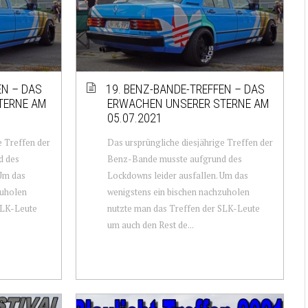
EN – DAS
19. BENZ-BANDE-TREFFEN – DAS
TERNE AM
ERWACHEN UNSERER STERNE AM
05.07.2021
e Treffen der
Das ursprüngliche diesjährige Treffen der
d des
Benz-Bande musste aufgrund des
 Um das
Lockdowns leider ausfallen. Um das
zuholen
wenigstens ein bischen nachzuholen
SLK-Leute
nutzte man das Treffen der SLK-Leute
um auch den Rest de...