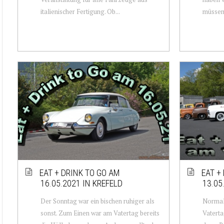
italienischer Fertigung. Ob...
müssen 
EAT + DRINK TO GO AM
EAT +
16.05.2021 IN KREFELD
13.05
Der Sonntag war ein bischen ruhiger als
Normale
sonst. Zum Einen war am Vatertag bereits
Vaterta