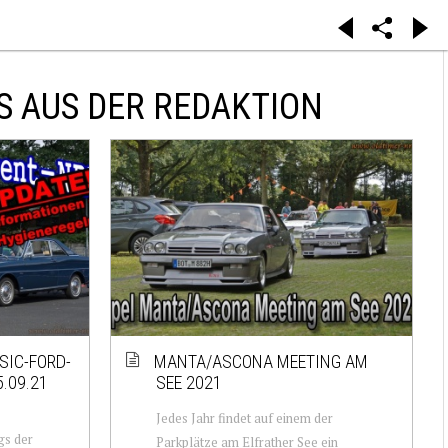
S AUS DER REDAKTION
SIC-FORD-
MANTA/ASCONA MEETING AM
.09.21
SEE 2021
Jedes Jahr findet auf einem der
gs der
Parkplätze am Elfrather See ein