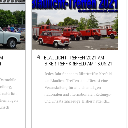
AM
BLAULICHT-TREFFEN 2021 AM
M
BIKERTREFF KREFELD AM 13.06.21
Jedes Jahr findet am Bikertreff in Krefeld
 Ostmobile-
ein Blaulicht-Treffen statt. Dies ist eine
artburg,
Veranstaltung für alle ehemaligen
d natürlich
nationalen und internationalen Rettungs-
 ehemaligen
und Einsatzfahrzeuge. Bisher hatte ich...
Wunsch