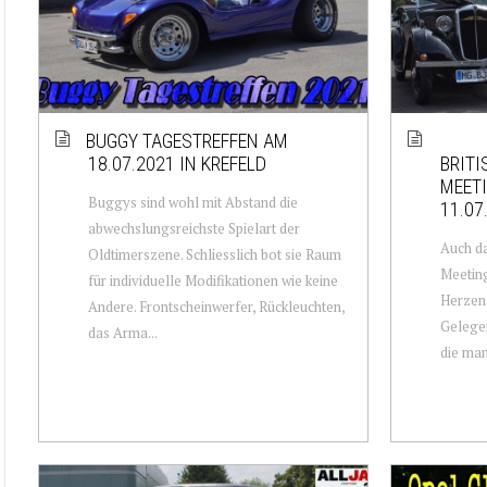
BUGGY TAGESTREFFEN AM
18.07.2021 IN KREFELD
BRITI
MEETI
Buggys sind wohl mit Abstand die
11.07
abwechslungsreichste Spielart der
Auch da
Oldtimerszene. Schliesslich bot sie Raum
Meeting
für individuelle Modifikationen wie keine
Herzen.
Andere. Frontscheinwerfer, Rückleuchten,
Gelegen
das Arma...
die man 