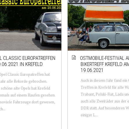
EL CLASSIC EUROPATREFFEN
OSTMOBILE-FESTIVAL 
.06.2021 IN KREFELD
BIKERTREFF KREFELD A
19.06.2021
Opel Classic Europatreffen hat
Auch in diesem Jahr fand ein
Jahr alle Rekorde gebrochen.
Treffen in Krefeld für alle W
 schöne alte Opels hat Krefeld
Trabant, Polski-Fiat, Lada un
emals auf einem Haufen gesehen.
auch alle Zweiräder aus der
 soviele Fahrzeuge dort gewesen,
DDR statt. Auf besonderen 
h...
einiger L...