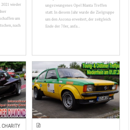
h 2021 wieder
ungezwungenes Opel Manta Treffen
lner
statt. In diesem Jahr wurde die Zielgruppe
 schaffen um
um den Ascona erweitert, der zeitgleich
atschen, nach
Ende der 70er, anfa...
L CHARITY