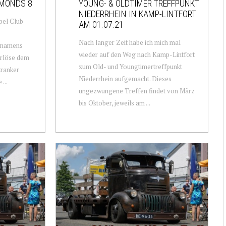
AMONDS 8
YOUNG- & OLDTIMER TREFFPUNKT
NIEDERRHEIN IN KAMP-LINTFORT
pel Club
AM 01.07.21
Nach langer Zeit habe ich mich mal
n namens
wieder auf den Weg nach Kamp-Lintfort
rlöse dem
zum Old- und Youngtimertreffpunkt
kranker
Niederrhein aufgemacht. Dieses
...
ungezwungene Treffen findet von März
bis Oktober, jeweils am ...