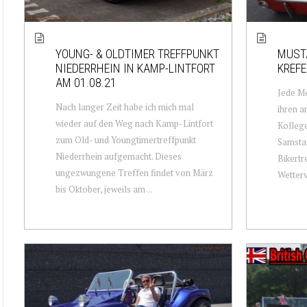
YOUNG- & OLDTIMER TREFFPUNKT
MUSTA
NIEDERRHEIN IN KAMP-LINTFORT
KREFE
AM 01.08.21
Jede M
Nach langer Zeit habe ich mich mal
ihren 
wieder auf den Weg nach Kamp-Lintfort
Kollege
zum Old- und Youngtimertreffpunkt
Samstag
Niederrhein aufgemacht. Dieses
Bikertr
ungezwungene Treffen findet von März
Wetterv
bis Oktober, jeweils am ...