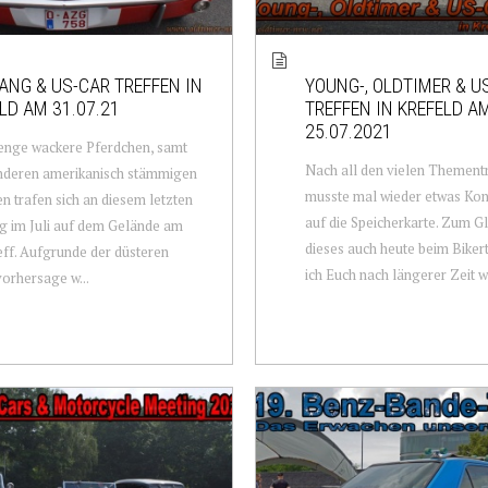
NG & US-CAR TREFFEN IN
YOUNG-, OLDTIMER & U
LD AM 31.07.21
TREFFEN IN KREFELD A
25.07.2021
enge wackere Pferdchen, samt
Nach all den vielen Thement
anderen amerikanisch stämmigen
musste mal wieder etwas Kon
n trafen sich an diesem letzten
auf die Speicherkarte. Zum Gl
 im Juli auf dem Gelände am
dieses auch heute beim Bikert
eff. Aufgrunde der düsteren
ich Euch nach längerer Zeit wi
orhersage w...