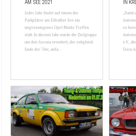
AM SEE 2021
IN KR
Jedes Jahr findet auf einem der
„Samt u
Parkplätze am Elfrather See ein
Automo
ungezwungenes Opel Manta Treffen
so heis
statt. In diesem Jahr wurde die Zielgruppe
Automo
um den Ascona erweitert, der zeitgleich
e.V., di
Ende der 70er, anfa...
Dazu lu