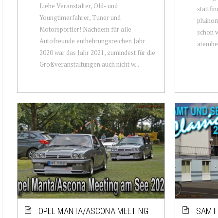
Liebe Veranstalter, Old- und
stattfi
Youngtimerfahrer, Tuner und
phänom
Motorsportler! Nachdem für alle
schon w
Autofreunde entbehrungsreichen Jahr
atember
2020 war das Jahr 2021, zumindest für die
Großveranstaltungen auch nicht w...
OPEL MANTA/ASCONA MEETING
SAMT 