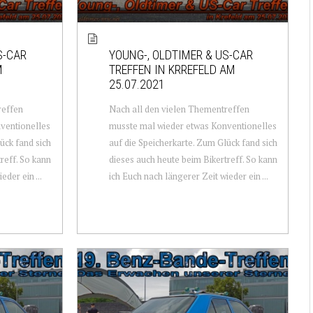
S-CAR
YOUNG-, OLDTIMER & US-CAR
M
TREFFEN IN KRREFELD AM
25.07.2021
reffen
Nach all den vielen Thementreffen
ventionelles
musste mal wieder etwas Konventionelles
ück fand sich
auf die Speicherkarte. Zum Glück fand sich
reff. So kann
dieses auch heute beim Bikertreff. So kann
eder ein ...
ich Euch nach längerer Zeit wieder ein ...