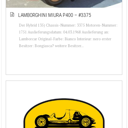
LAMBORGHINI MIURA P400 – #3375
Der Hybrid 135) Chassis-Nummer: 3375 Motoren-Nummer:
1751 Auslieferungsdatum: 04.03.1968 Auslieferung an:
Lamborcar Original-Farbe: Bianco Interieur: nero erster
Besitzer: Bongiasca? weitere Besitzer...