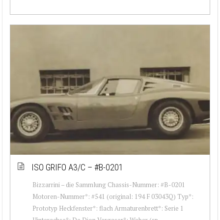
ISO GRIFO A3/C – #B-0201
Bizzarrini – die Sammlung Chassis-Nummer: #B-0201
Motoren-Nummer*: #541 (original: 194 F 03043Q) Typ*:
Prototyp Heckfenster*: flach Armaturenbrett*: Serie 1
Hinterachse*: De Dion Vergaser*: Weber (sp...