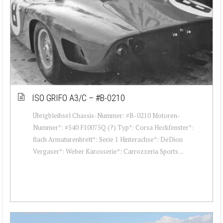
ISO GRIFO A3/C – #B-0210
Übrigbleibsel Chassis-Nummer: #B-0210 Motoren-
Nummer*: #540 F10075Q (?) Typ*: Corsa Heckfenster*:
flach Armaturenbrett*: Serie 1 Hinterachse*: DeDion
Vergaser*: Weber Karosserie*: Carrozzeria Sports ...