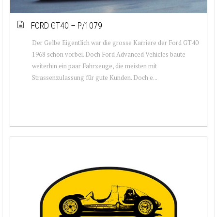
FORD GT40 – P/1079
Der Gelbe Eigentlich war die grosse Karriere der Ford GT40
1968 schon vorbei. Doch Ford Advanced Vehicles baute
weiterhin ein paar Fahrzeuge, die meisten mit
Strassenzulassung für gute Kunden. Doch e...