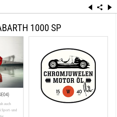
ABARTH 1000 SP
SE04)
ah auch
i Sport- und
tig