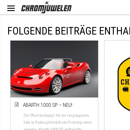
FOLGENDE BEITRÄGE ENTHAL
ABARTH 1000 SP – NEU!
Die Überraschung! Als im vergangenen
Jahr in Padua plötzlich ein Prototyp eines
«neuen» Abarth 1000 SP auftauchte,