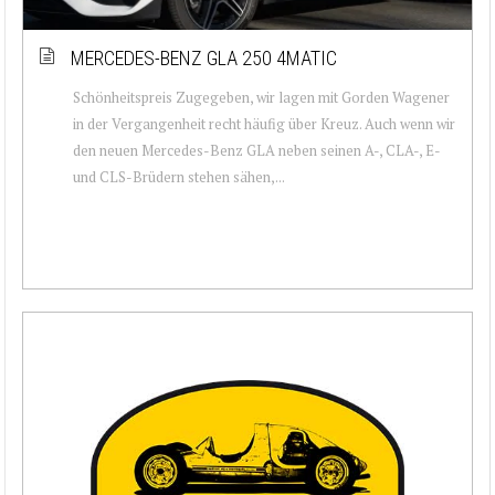
MERCEDES-BENZ GLA 250 4MATIC
Schönheitspreis Zugegeben, wir lagen mit Gorden Wagener
in der Vergangenheit recht häufig über Kreuz. Auch wenn wir
den neuen Mercedes-Benz GLA neben seinen A-, CLA-, E-
und CLS-Brüdern stehen sähen,...