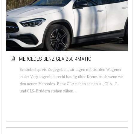
MERCEDES-BENZ GLA 250 4MATIC
Schönheitspreis Zugegeben, wir lagen mit Gorden Wagener
in der Vergangenheit recht häufig über Kreuz. Auch wenn wir
den neuen Mercedes-Benz GLA neben seinen A-, CLA-, E-
und CLS-Brüdern stehen sähen,...