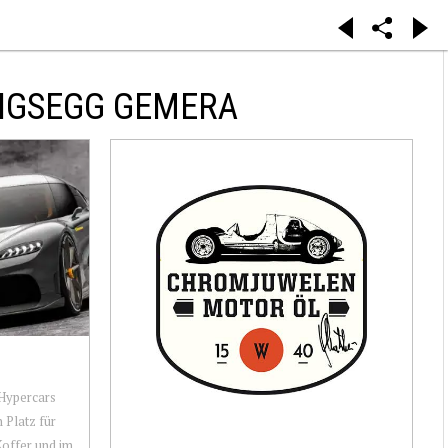
NIGSEGG GEMERA
 Hypercars
n Platz für
 Koffer und im