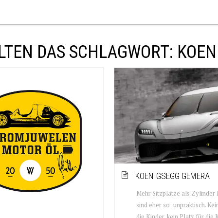
LTEN DAS SCHLAGWORT: KOE
KOENIGSEGG GEMERA
Mehr Sitzplätze als Zylinder
sind eher so: unpraktisch. Kei
die Kinder, kein Platz für die