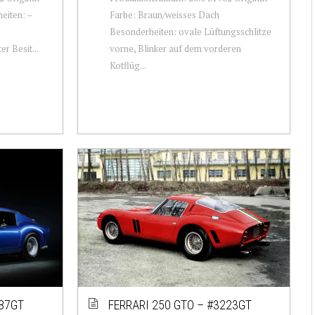
eiten: –
Farbe: Braun/weisses Dach
s
Besonderheiten: ovale Lüftungsschlitze
r Besit...
vorne, Blinker auf dem vorderen
Kotflüg...
387GT
FERRARI 250 GTO – #3223GT