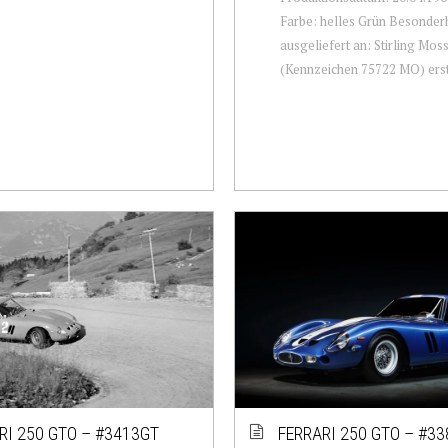
Farbe: helles Grün Besonderh
ausgeliefert an: Stirling Mos
(Kennzeichen 75722 MO) erste
RI 250 GTO – #3413GT
FERRARI 250 GTO – #3