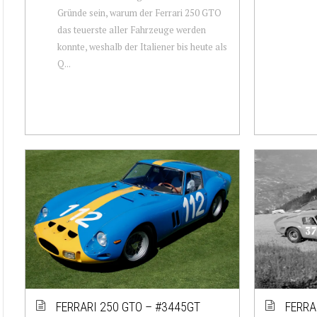
Gründe sein, warum der Ferrari 250 GTO
das teuerste aller Fahrzeuge werden
konnte, weshalb der Italiener bis heute als
Q...
FERRARI 250 GTO – #3445GT
FERRA