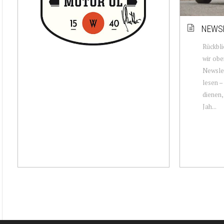
NEWSL
Rückbli
wir obe
Newslet
lesen –
dienen,
Jah...