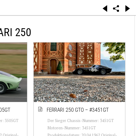
RI 250
505GT
FERRARI 250 GTO – #3451GT
er: 3505GT
Der Sieger Chassis-Nummer: 3451GT
Motoren-Nummer: 3451GT
2 Original-
Produktionsdatum: 20.04.1962 Original-