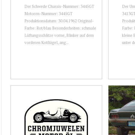
Der Schwede Chassis-Nummer: 3445GT
Der Um
Motoren-Nummer: 3445GT
3413GT
Produktionsdatum: 30.04.1962 Original-
Produkt
Farbe: Rot/blau Besonderheiten: schmale
Farbe: 
Lüftungsschlitze vorne, Blinker auf dem
kleine 
vorderen Kotflügel, ang...
unter d