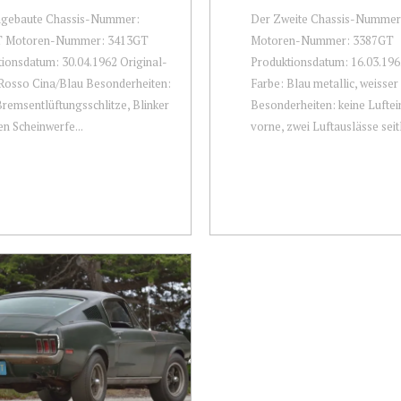
gebaute Chassis-Nummer:
Der Zweite Chassis-Nummer
 Motoren-Nummer: 3413GT
Motoren-Nummer: 3387GT
ionsdatum: 30.04.1962 Original-
Produktionsdatum: 16.03.196
Rosso Cina/Blau Besonderheiten:
Farbe: Blau metallic, weisser
Bremsentlüftungsschlitze, Blinker
Besonderheiten: keine Luftei
en Scheinwerfe...
vorne, zwei Luftauslässe seitl