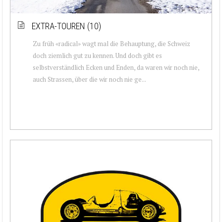
EXTRA-TOUREN (10)
Zu früh «radical» wagt mal die Behauptung, die Schweiz
doch ziemlich gut zu kennen. Und doch gibt es
selbstverständlich Ecken und Enden, da waren wir noch nie,
auch Strassen, über die wir noch nie ge...