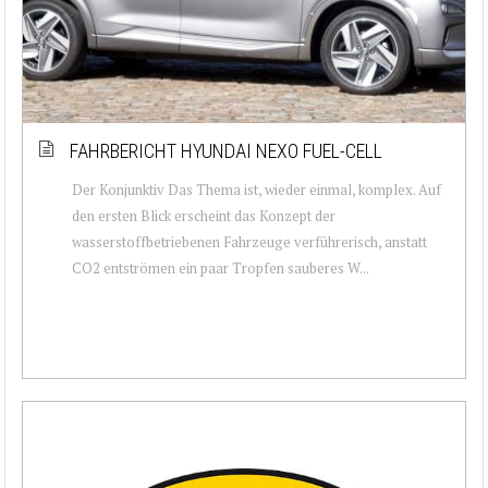
FAHRBERICHT HYUNDAI NEXO FUEL-CELL
Der Konjunktiv Das Thema ist, wieder einmal, komplex. Auf
den ersten Blick erscheint das Konzept der
wasserstoffbetriebenen Fahrzeuge verführerisch, anstatt
CO2 entströmen ein paar Tropfen sauberes W...