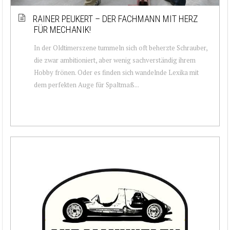
RAINER PEUKERT – DER FACHMANN MIT HERZ
FÜR MECHANIK!
In der Oldtimerszene tummeln sich oft beherzte Schrauber,
die zwar ambitioniert, aber wenig sachverständig ihrem
Hobby frönen. Oder es finden sich wandelnde Lexika mit
dem perfekten Auge für Spaltmaß...