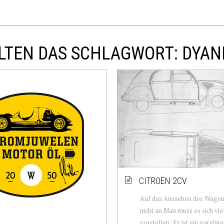
LTEN DAS SCHLAGWORT: DYAN
CITROËN 2CV
Auf das Aussehen des Wage
nicht an Man muss es sich viel
vorstellen: Es ist ein garstig