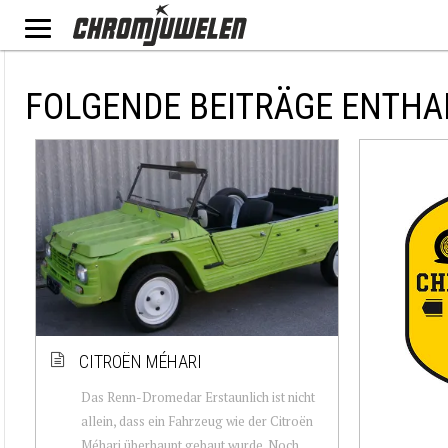
FOLGENDE BEITRÄGE ENTHA
CITROËN MÉHARI
Das Renn-Dromedar Erstaunlich ist nicht
allein, dass ein Fahrzeug wie der Citroën
Méhari überhaupt gebaut wurde. Noch