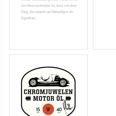
viel überraschender ist, dass von dem
Ding, das manch ein Unkundiger als
Eigenbau...