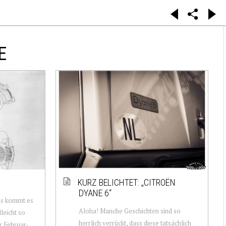
E
KURZ BELICHTET: „CITROËN
DYANE 6“
ns kommt es
Aloha! Manche Geschichten sind so
leicht so
herrlich verrückt, dass diese tatsächlich
er Februar-