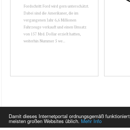
Fordschritt Ford wird gern unterschätzt.
Dabei sind die Amerikaner, die im
vergangenen Jahr 6,6 Millionen
Fahrzeuge verkauft und einen Umsatz
von 157 Mrd. Dollar erzielt hatten,
weiterhin Nummer 5 we...
Damit dieses Internetportal ordnungsgemäß funktioniert
meisten großen Websites üblich.
Mehr Info