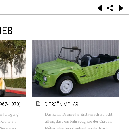
IEB
967-1970)
CITROËN MÉHARI
m Jahrgang
Das Renn-Dromedar Erstaunlich ist nicht
 Krone im
allein, dass ein Fahrzeug wie der Citroën
Sie waren
Méhari überhaupt gebaut wurde. Noch