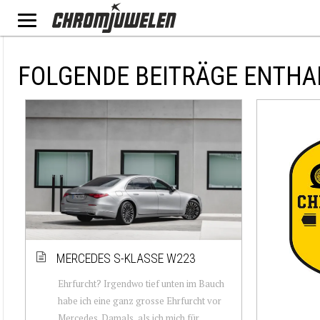
FOLGENDE BEITRÄGE ENTHA
MERCEDES S-KLASSE W223
Ehrfurcht? Irgendwo tief unten im Bauch
habe ich eine ganz grosse Ehrfurcht vor
Mercedes. Damals, als ich mich für