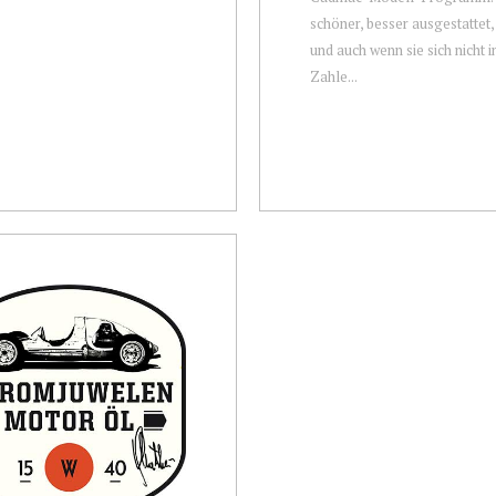
schöner, besser ausgestattet, 
und auch wenn sie sich nicht 
Zahle...