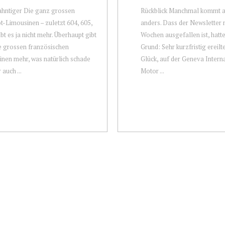
hntiger Die ganz grossen
Rückblick Manchmal kommt a
-Limousinen – zuletzt 604, 605,
anders. Dass der Newsletter 
ibt es ja nicht mehr. Überhaupt gibt
Wochen ausgefallen ist, hatt
e grossen französischen
Grund: Sehr kurzfristig ereilt
nen mehr, was natürlich schade
Glück, auf der Geneva Intern
 auch ...
Motor ...