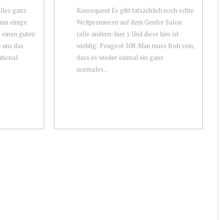
lles ganz
Konsequent Es gibt tatsächlich noch echte
nun einige
Weltpremieren auf dem Genfer Salon
e einen guten
(alle andern: hier ). Und diese hier ist
e uns das
wichtig: Peugeot 508. Man muss froh sein,
ational
dass es wieder einmal ein ganz
normales...