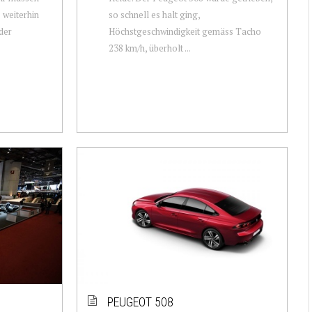
weiterhin
so schnell es halt ging,
der
Höchstgeschwindigkeit gemäss Tacho
238 km/h, überholt ...
PEUGEOT 508