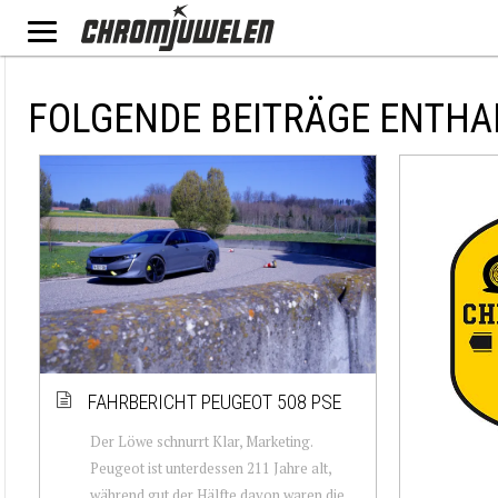
FOLGENDE BEITRÄGE ENTHA
FAHRBERICHT PEUGEOT 508 PSE
Der Löwe schnurrt Klar, Marketing.
Peugeot ist unterdessen 211 Jahre alt,
während gut der Hälfte davon waren die