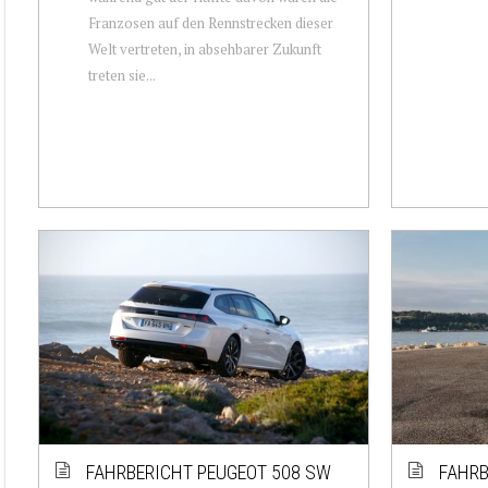
Franzosen auf den Rennstrecken dieser
Welt vertreten, in absehbarer Zukunft
treten sie...
FAHRBERICHT PEUGEOT 508 SW
FAHRB