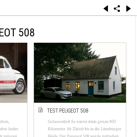
EOT 508
TEST PEUGEOT 508
schon,
Gelassenheit Es waren dann genau 803
aber leider
Kilometer. Ab Zürich bis in die Lüneburger
wir müssen
Heide. Der Peugeot 508 wurde getrieben,