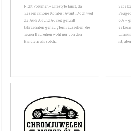
Nicht Volumen – Lifestyle Einst, da
Säbelza
hiessen schöne Kombis: Avant . Doch weil
Peugeot
die Audi A4 und A6 seit gefühlt
607 – g
Jahrzehnten genau gleich aussehen, die
es kein
neuen Baureihen wohl nur von den
Limousi
Händlern als solch...
ist, aber