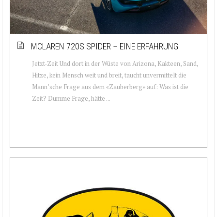
MCLAREN 720S SPIDER – EINE ERFAHRUNG
Jetzt-Zeit Und dort in der Wüste von Arizona, Kakteen, Sand,
Hitze, kein Mensch weit und breit, taucht unvermittelt die
Mann’sche Frage aus dem «Zauberberg» auf: Was ist die
Zeit? Dumme Frage, hätte ...