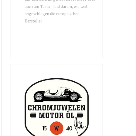
auch um Tesla – und darum, wie weit
abgeschlagen die europäischen
Hersteller ...