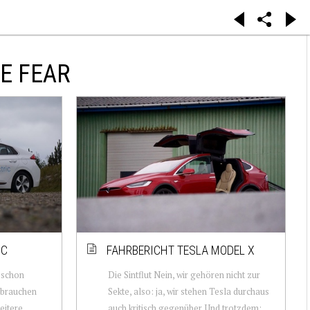
E FEAR
IC
FAHRBERICHT TESLA MODEL X
 schon
Die Sintflut Nein, wir gehören nicht zur
 brauchen
Sekte, also: ja, wir stehen Tesla durchaus
eitere
auch kritisch gegenüber. Und trotzdem: