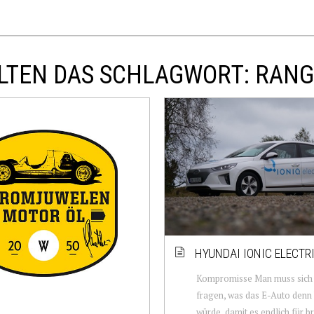
LTEN DAS SCHLAGWORT: RANG
HYUNDAI IONIC ELECTR
Kompromisse Man muss sich
fragen, was das E-Auto denn
würde, damit es endlich für br