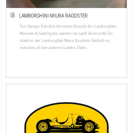
LAMBORGHINI MIURA RAODSTER
Der Einzige Kürzlich, bei einem Besuch des Lamborghini-
Museum in Sant’Agata, wurden wir sanft überrascht. Da
stand er, der Lamborghini Miura Roadster. Einfach so,
zwischen all den anderen Lambo. Dabe...