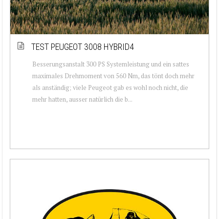
TEST PEUGEOT 3008 HYBRID4
Besserungsanstalt 300 PS Systemleistung und ein sattes
maximales Drehmoment von 560 Nm, das tönt doch mehr
als anständig; viele Peugeot gab es wohl noch nicht, die
mehr hatten, ausser natürlich die b...