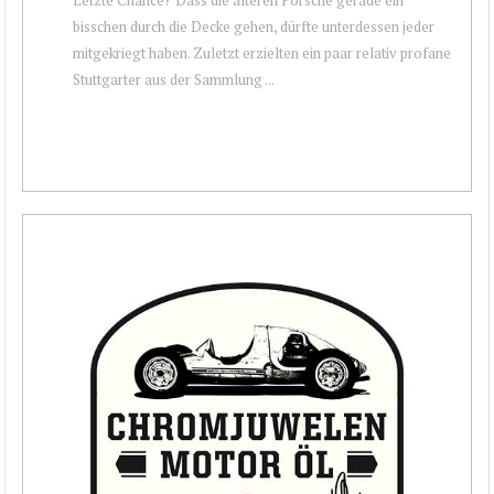
bisschen durch die Decke gehen, dürfte unterdessen jeder
mitgekriegt haben. Zuletzt erzielten ein paar relativ profane
Stuttgarter aus der Sammlung ...