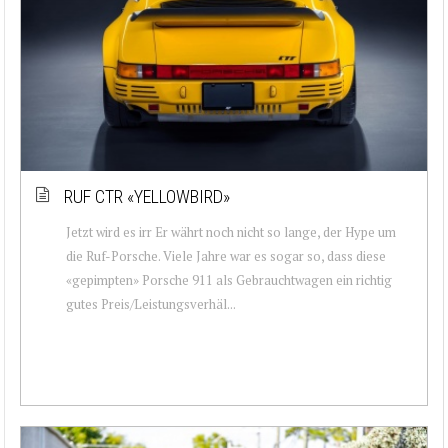
RUF CTR «YELLOWBIRD»
Jetzt wird es irr Er währt noch nicht so lange, der Hype um
die Ruf-Porsche. Viele Jahre war es sogar so, dass diese
«gepimpten» Porsche 911 als Gebrauchtwagen ein richtig
gutes Preis/Leistungsverhäl...