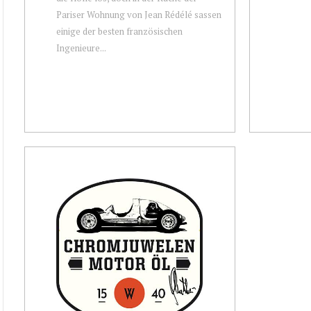
Pariser Wohnung von Jean Rédélé sassen
einige der besten französischen
Ingenieure...