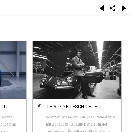
A110
DIE ALPINE-GESCHICHTE
r Alpine
Schöner, schneller 1946 Jean Rédélé wird
lon, #gims
mit 24 Jahren Renault-Händler in der
rosse
zerbombten Ärmelkanal-Stadt Dieppe.