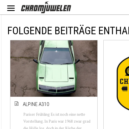
FOLGENDE BEITRÄGE ENTHA
ALPINE A310
Pariser Frühling Es ist noch eine nette
Vorstellung. In Paris war 1968 zwar grad
die Hölle los, doch in der Küche der