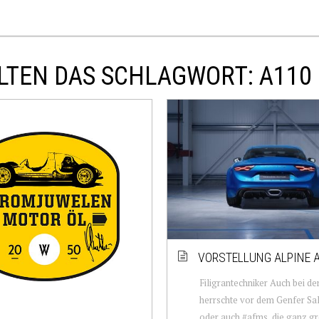
LTEN DAS SCHLAGWORT: A110
VORSTELLUNG ALPINE 
Filigrantechniker Auch bei de
herrschte vor dem Genfer Sa
oder auch #afms, die ganz g