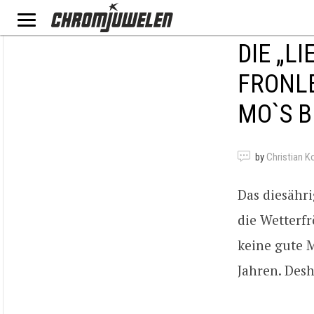
DIE „L
FRONL
MO`S B
by
Christian K
Das diesähr
die Wetterf
keine gute 
Jahren. Desh