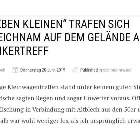
IEBEN KLEINEN“ TRAFEN SICH
EICHNAM AUF DEM GELÄNDE 
IKERTREFF
och
Donnerstag 20 Juni, 2019
Published in
oldtimer-nrw.net
ige Kleinwagentreffen stand unter keinem guten St
rösche sagten Regen und sogar Unwetter voraus. Off
Mischung in Verbindung mit Altblech aus den 50er 
alb war wohl weniger los, als ich ursprünglich erwa