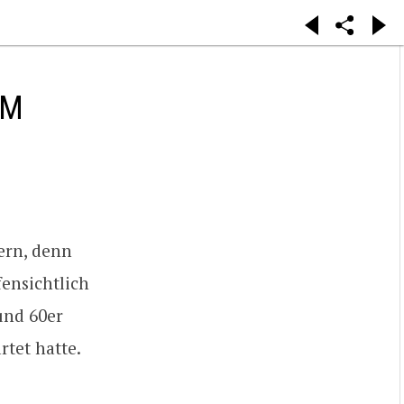
AM
ern, denn
ensichtlich
und 60er
rtet hatte.