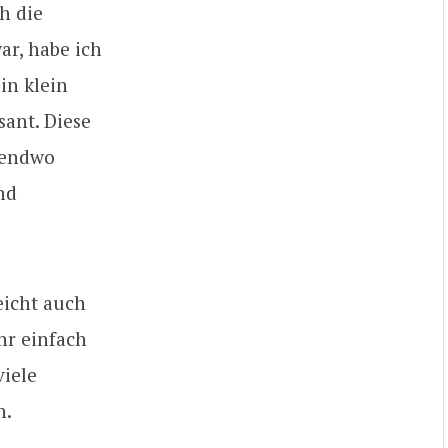
h die
ar, habe ich
in klein
sant. Diese
rgendwo
nd
leicht auch
hr einfach
viele
n.