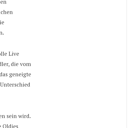
den
ichen
ie
n.
lle Live
ler, die vom
 das geneigte
 Unterschied
en sein wird.
e Oldies