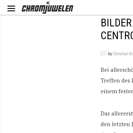
BILDER
CENTR
by
Christian K
Bei allersc
Treffen des 
einem feste
Das allerers
den letzten