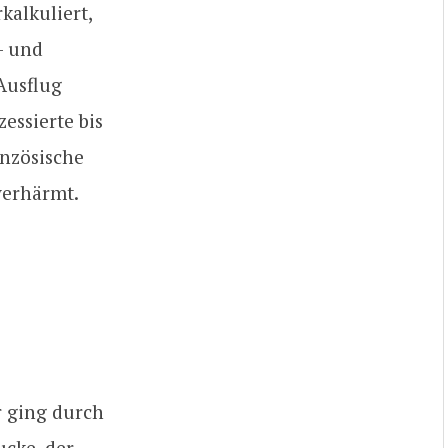
kalkuliert,
– und
Ausflug
zessierte bis
anzösische
verhärmt.
Er ging durch
cke, der