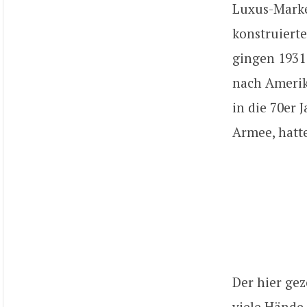
Luxus-Marke
konstruiert
gingen 1931
nach Amerika
in die 70er 
Armee, hatt
Der hier gez
viele Hände