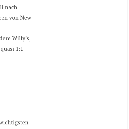
li nach
uren von New
ere Willy’s,
quasi 1:1
 wichtigsten