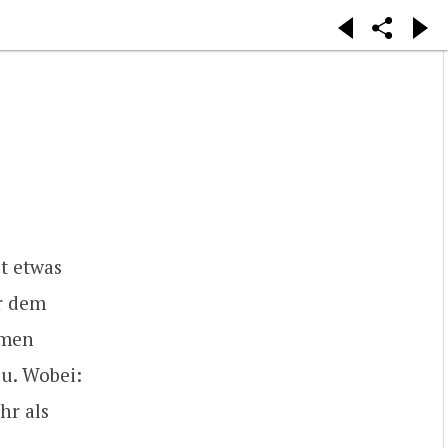
t etwas
r dem
amen
zu. Wobei:
hr als