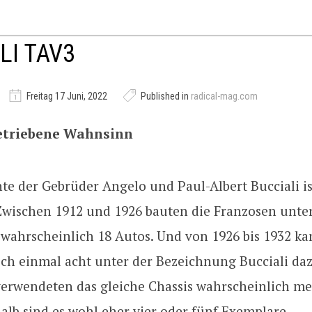
LI TAV3
Freitag 17 Juni, 2022
Published in
radical-mag.com
etriebene Wahnsinn
te der Gebrüder Angelo und Paul-Albert Bucciali is
Zwischen 1912 und 1926 bauten die Franzosen unte
ahrscheinlich 18 Autos. Und von 1926 bis 1932 k
och einmal acht unter der Bezeichnung Bucciali da
verwendeten das gleiche Chassis wahrscheinlich me
alb sind es wohl eher vier oder fünf Exemplare.