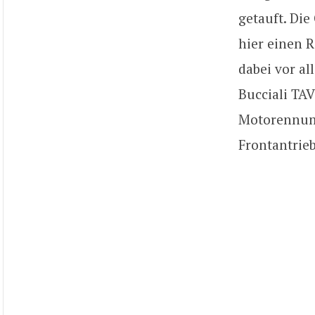
getauft. Die
hier einen 
dabei vor al
Bucciali TA
Motorennumm
Frontantrie