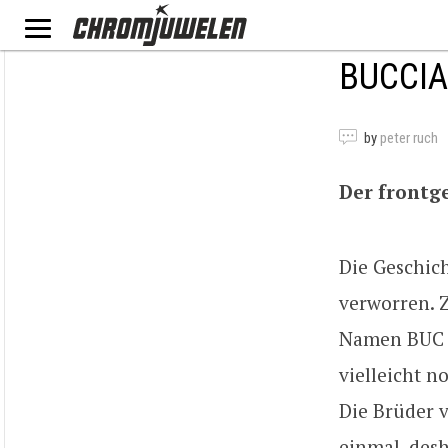
BUCCIA
by
peter ruch
Der frontg
Die Geschich
verworren. 
Namen BUC w
vielleicht n
Die Brüder 
einmal, desh