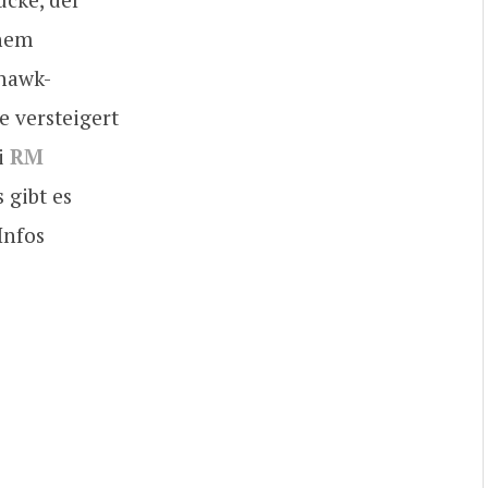
inem
khawk-
 versteigert
i
RM
 gibt es
Infos