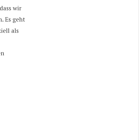
 dass wir
. Es geht
ell als
en