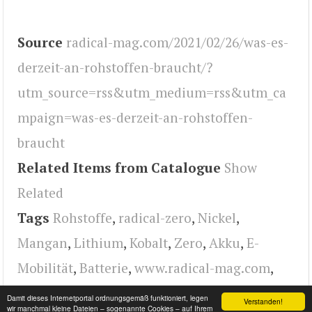
Source
radical-mag.com/2021/02/26/was-es-
derzeit-an-rohstoffen-braucht/?
utm_source=rss&utm_medium=rss&utm_ca
mpaign=was-es-derzeit-an-rohstoffen-
braucht
Related Items from Catalogue
Show
Related
Tags
Rohstoffe
,
radical-zero
,
Nickel
,
Mangan
,
Lithium
,
Kobalt
,
Zero
,
Akku
,
E-
Mobilität
,
Batterie
,
www.radical-mag.com
,
radical
Damit dieses Internetportal ordnungsgemäß funktioniert, legen
Verstanden!
wir manchmal kleine Dateien – sogenannte Cookies – auf Ihrem