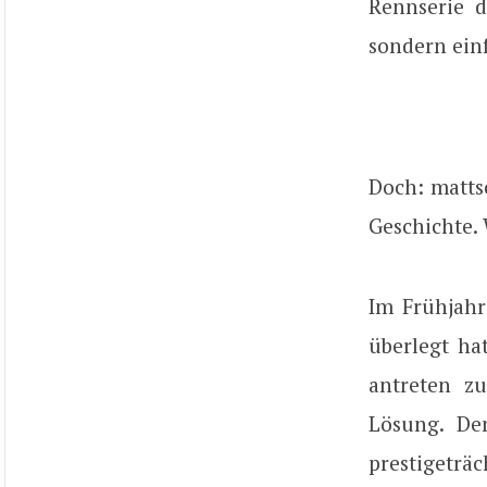
Rennserie 
sondern einf
Doch: matts
Geschichte. 
Im Frühjahr
überlegt ha
antreten z
Lösung. De
prestigeträc