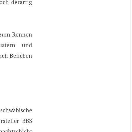
och derartig
0 zum Rennen
ustern und
nach Belieben
chwäbische
rsteller BBS
achtschicht