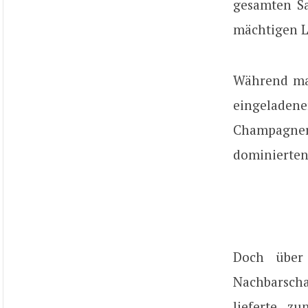
gesamten Sa
mächtigen Lu
Während man
eingelade
Champagner, 
dominierten
Doch über
Nachbarscha
lieferte z