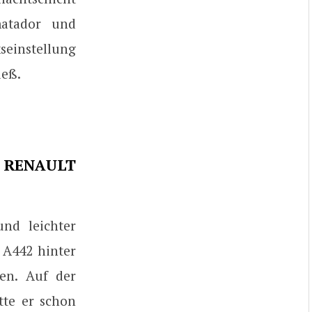
matador und
seinstellung
ieß.
 RENAULT
nd leichter
 A442 hinter
en. Auf der
tte er schon