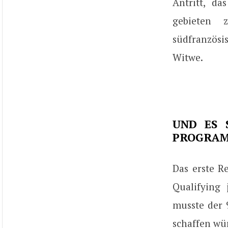
Antritt, d
gebieten 
südfranzösi
Witwe.
UND ES 
PROGRAM
Das erste R
Qualifying 
musste der 
schaffen wü