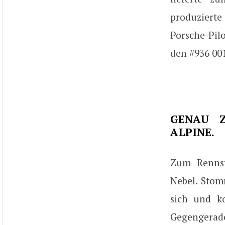
produziert
Porsche-Pil
den #936 001
GENAU Z
ALPINE.
Zum Rennst
Nebel. Stom
sich und k
Gegengerade