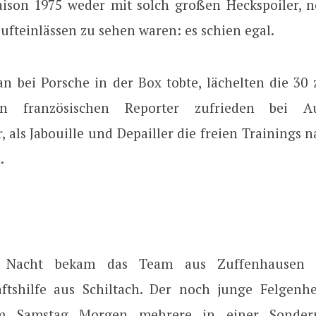
ison 1975 weder mit solch großen Heckspoiler, n
fteinlässen zu sehen waren: es schien egal.
 bei Porsche in der Box tobte, lächelten die 3
nen französischen Reporter zufrieden bei A
als Jabouille und Depailler die freien Trainings 
.
 Nacht bekam das Team aus Zuffenhausen s
ftshilfe aus Schiltach. Der noch junge Felgenhe
um Samstag Morgen mehrere in einer Sondern