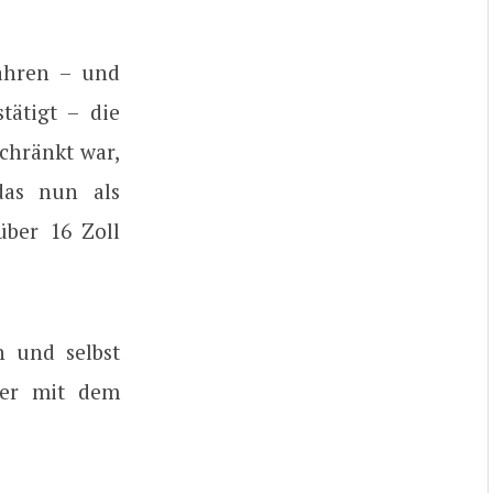
ahren – und
tätigt – die
chränkt war,
das nun als
über 16 Zoll
 und selbst
der mit dem