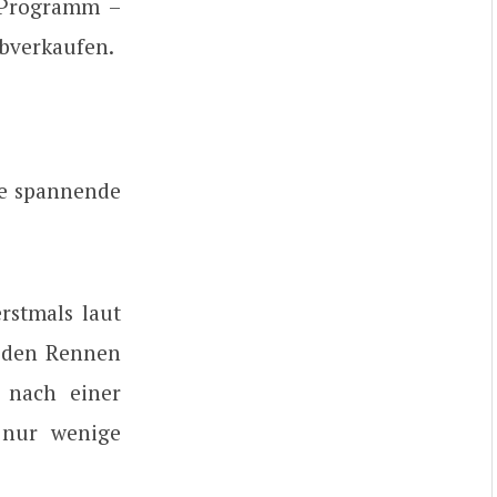
-Programm –
abverkaufen.
ne spannende
rstmals laut
n den Rennen
 nach einer
 nur wenige