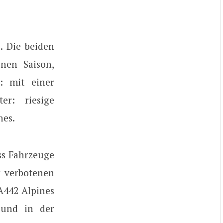
. Die beiden
nen Saison,
: mit einer
er: riesige
nes.
ss Fahrzeuge
r verbotenen
A442 Alpines
 und in der