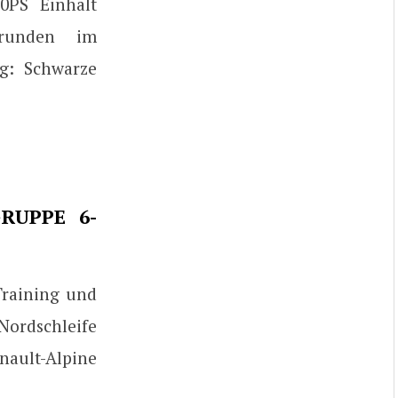
0PS Einhalt
trunden im
eg: Schwarze
RUPPE 6-
Training und
Nordschleife
nault-Alpine