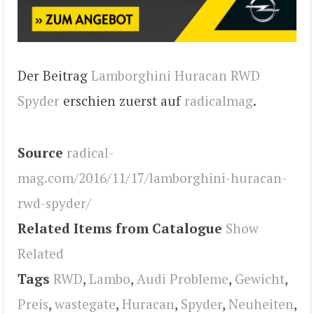
Der Beitrag
Lamborghini Huracan RWD
Spyder
erschien zuerst auf
radicalmag
.
Source
radical-
mag.com/2016/11/17/lamborghini-huracan-
rwd-spyder/
Related Items from Catalogue
Show
Related
Tags
RWD
,
Lambo
,
Audi Probleme
,
Gewicht
,
Preis
,
wastegate
,
Huracan
,
Spyder
,
Neuheiten
,