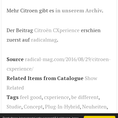
Mehr Citroen gibt es
in unserem Archiv
.
Der Beitrag
Citroën CXperience
erschien
zuerst auf
radicalmag
.
Source
radical-mag.com/2016/08/29/citroen-
cxperience/
Related Items from Catalogue
Show
Related
Tags
feel good
,
cxperience
,
be different
,
Studie
,
Concept
,
Plug-In-Hybrid
,
Neuheiten
,
www.radical-mag.com
,
paris
,
Citroen
,
radical
Damit dieses Internetportal ordnungsgemäß funktioniert, legen