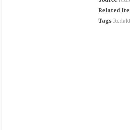
Related It
Tags
Redak