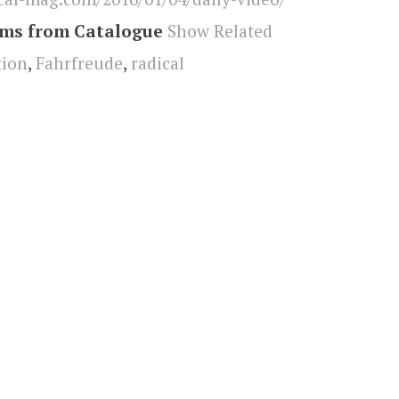
ems from Catalogue
Show Related
tion
,
Fahrfreude
,
radical