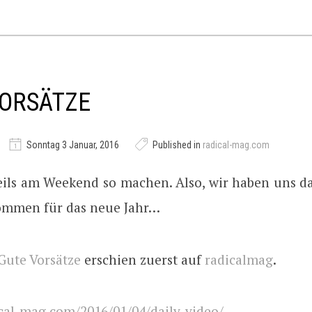
VORSÄTZE
Sonntag 3 Januar, 2016
Published in
radical-mag.com
eils am Weekend so machen. Also, wir haben uns d
ommen für das neue Jahr…
Gute Vorsätze
erschien zuerst auf
radicalmag
.
cal-mag.com/2016/01/04/daily-video/