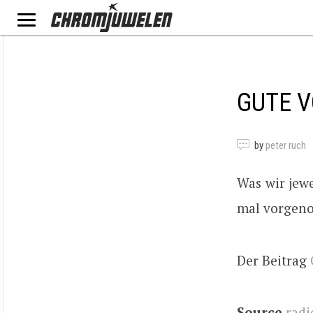
GUTE 
by
peter ruch
Was wir jew
mal vorgen
Der Beitrag
Source
radi