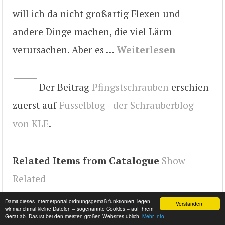
will ich da nicht großartig Flexen und
andere Dinge machen, die viel Lärm
verursachen. Aber es …
Weiterlesen
Der Beitrag
Pfingstschrauben
erschien
zuerst auf
Fusselblog - der Schrauberblog
von KLE
.
Related Items from Catalogue
Show
Related
Tags
ColdRod
Damit dieses Internetportal ordnungsgemäß funktioniert, legen
Verstanden!
wir manchmal kleine Dateien – sogenannte Cookies – auf Ihrem
Gerät ab. Das ist bei den meisten großen Websites üblich.
Mehr Info