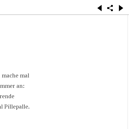
ch mache mal
 immer an:
hrende
 Pillepalle.