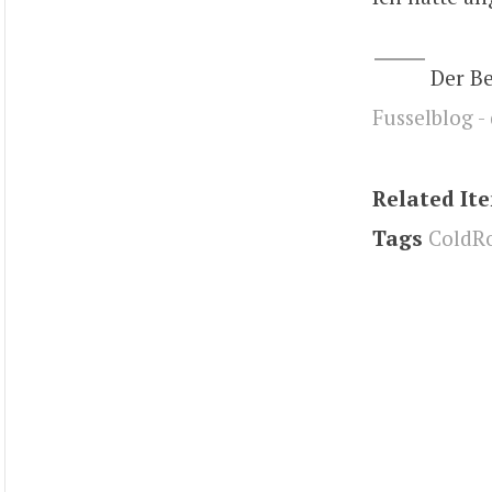
Der B
Fusselblog -
Related It
Tags
ColdR