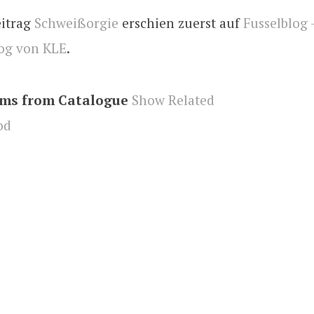
eitrag
Schweißorgie
erschien zuerst auf
Fusselblog 
og von KLE
.
ems from Catalogue
Show Related
od