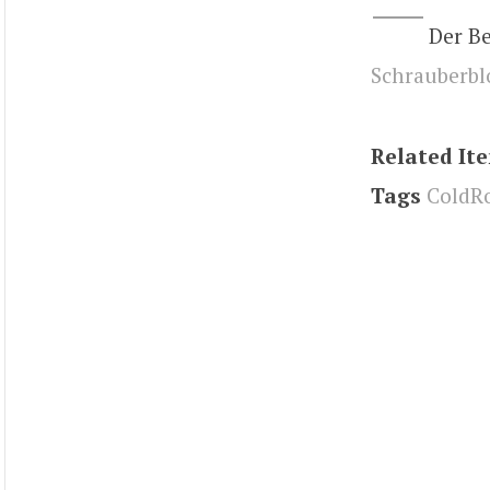
Der B
Schrauberbl
Related It
Tags
ColdR