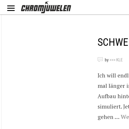
SCHWEI
by
>>> KLE
Ich will en
mal länger i
Aufbau hint
simuliert. J
gehen …
We