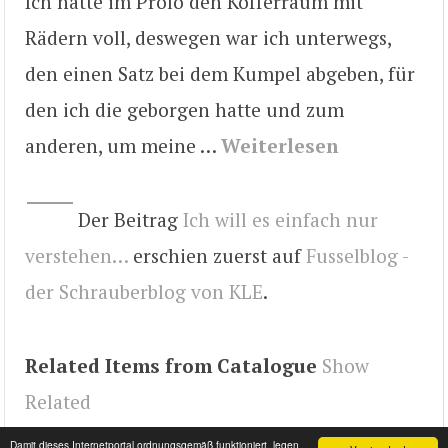
Ich hatte im Prolo den Kofferraum mit
Rädern voll, deswegen war ich unterwegs,
den einen Satz bei dem Kumpel abgeben, für
den ich die geborgen hatte und zum
anderen, um meine …
Weiterlesen
Der Beitrag
Ich will es einfach nur
verstehen…
erschien zuerst auf
Fusselblog -
der Schrauberblog von KLE
.
Related Items from Catalogue
Show
Related
Tags
VW Prolo
Damit dieses Internetportal ordnungsgemäß funktioniert, legen