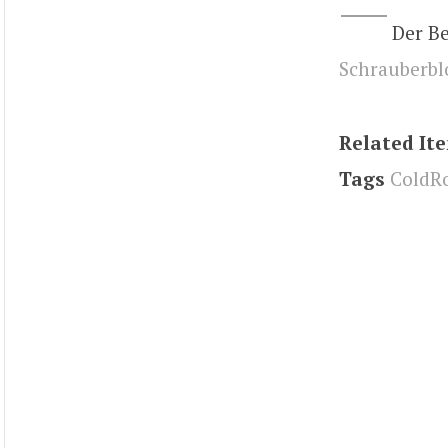
Der B
Schrauberbl
Related It
Tags
ColdR