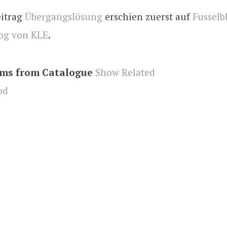
eitrag
Übergangslösung
erschien zuerst auf
Fusselbl
og von KLE
.
ems from Catalogue
Show Related
od