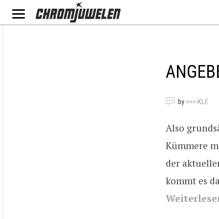
ANGEB
by
>>> KLE
Also grundsä
Kümmere mic
der aktuelle
kommt es da
Weiterlese